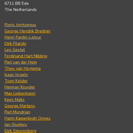
6711 BB Ede
The Netherlands
Floris Arntzenius
George Hendrik Breitner
Henri Fantin-Latour
Dirk Filarski
Leo Gestel
Ferdinand Hart Nibbrig
Piet van der Hem
Theo van Hoytema
Isaac Israels
Toon Kelder
Herman Kruyder
Max Liebermann
Kees Maks
George Martens
Piet Mondrian
Harm Kamerlingh Onnes
Jan Sluijters
Dirk Smorenberg