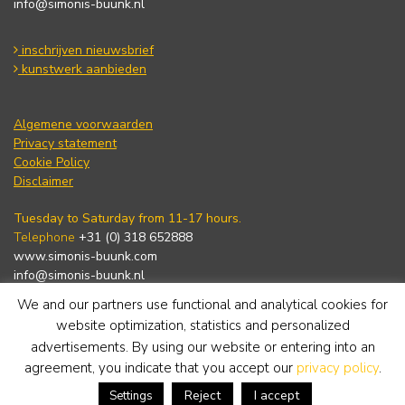
info@simonis-buunk.nl
inschrijven nieuwsbrief
kunstwerk aanbieden
Algemene voorwaarden
Privacy statement
Cookie Policy
Disclaimer
Tuesday to Saturday from 11-17 hours.
Telephone
+31 (0) 318 652888
www.simonis-buunk.com
info@simonis-buunk.nl
We and our partners use functional and analytical cookies for
subscribe to newsletter
website optimization, statistics and personalized
advertisements. By using our website or entering into an
agreement, you indicate that you accept our
privacy policy
.
Reject
I accept
Settings