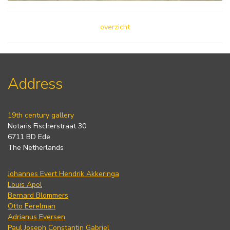
overzicht
Address
19th century gallery
Notaris Fischerstraat 30
6711 BD Ede
The Netherlands
Johannes Evert Hendrik Akkeringa
Louis Apol
Bernard Blommers
Otto Eerelman
Adrianus Eversen
Paul Joseph Constantin Gabriel