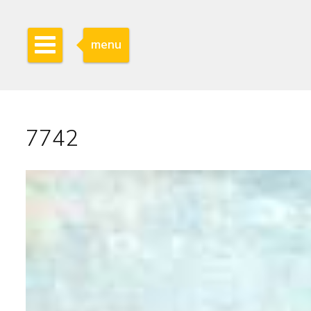
menu
7742