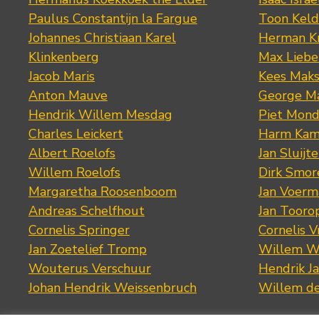
Paulus Constantijn la Fargue
Toon Keld
Johannes Christiaan Karel
Herman K
Klinkenberg
Max Lieb
Jacob Maris
Kees Mak
Anton Mauve
George M
Hendrik Willem Mesdag
Piet Mond
Charles Leickert
Harm Kam
Albert Roelofs
Jan Sluijte
Willem Roelofs
Dirk Smo
Margaretha Roosenboom
Jan Voerm
Andreas Schelfhout
Jan Tooro
Cornelis Springer
Cornelis 
Jan Zoetelief Tromp
Willem W
Wouterus Verschuur
Hendrik J
Johan Hendrik Weissenbruch
Willem d