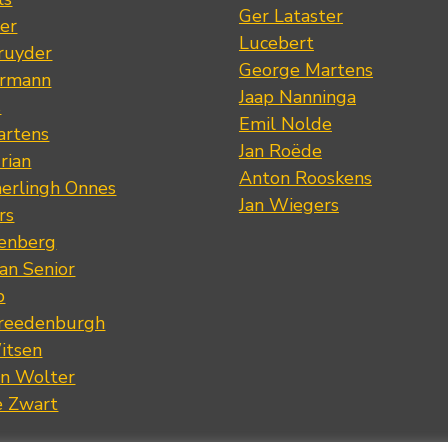
Ger Lataster
er
Lucebert
ruyder
George Martens
ermann
Jaap Nanninga
s
Emil Nolde
artens
Jan Roëde
rian
Anton Rooskens
erlingh Onnes
Jan Wiegers
rs
renberg
an Senior
p
Vreedenburgh
itsen
an Wolter
e Zwart