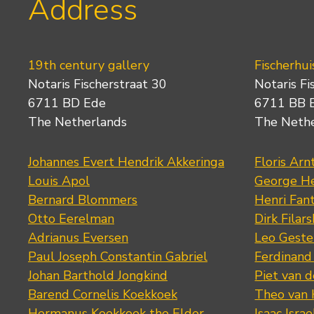
Address
19th century gallery
Fischerhui
Notaris Fischerstraat 30
Notaris Fi
6711 BD Ede
6711 BB 
The Netherlands
The Neth
Johannes Evert Hendrik Akkeringa
Floris Arn
Louis Apol
George He
Bernard Blommers
Henri Fan
Otto Eerelman
Dirk Filars
Adrianus Eversen
Leo Geste
Paul Joseph Constantin Gabriel
Ferdinand
Johan Barthold Jongkind
Piet van 
Barend Cornelis Koekkoek
Theo van
Hermanus Koekkoek the Elder
Isaac Israe