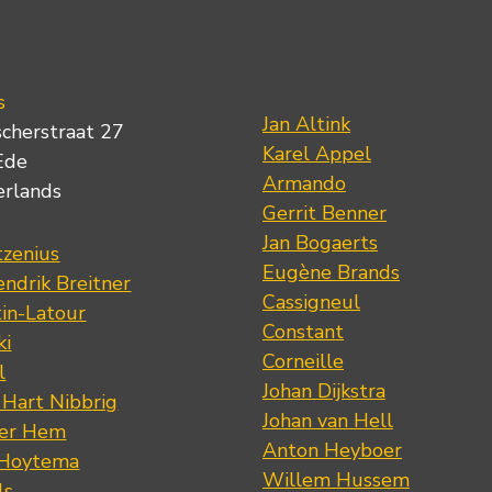
s
Jan Altink
scherstraat 27
Karel Appel
Ede
Armando
erlands
Gerrit Benner
Jan Bogaerts
tzenius
Eugène Brands
ndrik Breitner
Cassigneul
tin-Latour
Constant
ki
Corneille
l
Johan Dijkstra
 Hart Nibbrig
Johan van Hell
der Hem
Anton Heyboer
 Hoytema
Willem Hussem
ls