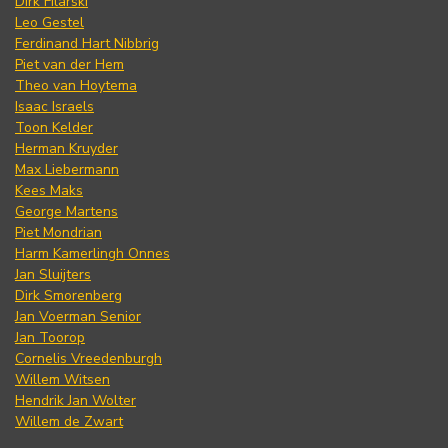
Dirk Filarski
Leo Gestel
Ferdinand Hart Nibbrig
Piet van der Hem
Theo van Hoytema
Isaac Israels
Toon Kelder
Herman Kruyder
Max Liebermann
Kees Maks
George Martens
Piet Mondrian
Harm Kamerlingh Onnes
Jan Sluijters
Dirk Smorenberg
Jan Voerman Senior
Jan Toorop
Cornelis Vreedenburgh
Willem Witsen
Hendrik Jan Wolter
Willem de Zwart