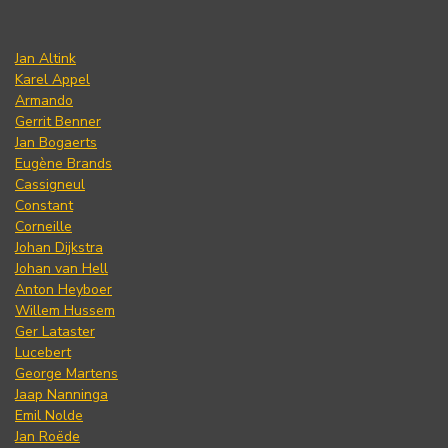
Jan Altink
Karel Appel
Armando
Gerrit Benner
Jan Bogaerts
Eugène Brands
Cassigneul
Constant
Corneille
Johan Dijkstra
Johan van Hell
Anton Heyboer
Willem Hussem
Ger Lataster
Lucebert
George Martens
Jaap Nanninga
Emil Nolde
Jan Roëde