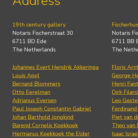
Address
19th century gallery
Fischerhui
Notaris Fischerstraat 30
Notaris Fi
6711 BD Ede
6711 BB 
The Netherlands
The Neth
Johannes Evert Hendrik Akkeringa
Floris Arn
Louis Apol
George He
Bernard Blommers
Henri Fan
Otto Eerelman
Dirk Filars
Adrianus Eversen
Leo Geste
Paul Joseph Constantin Gabriel
Ferdinand
Johan Barthold Jongkind
Piet van 
Barend Cornelis Koekkoek
Theo van
Hermanus Koekkoek the Elder
Isaac Israe