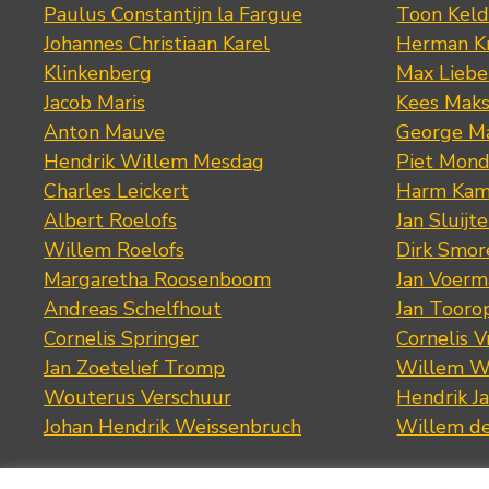
Paulus Constantijn la Fargue
Toon Keld
Johannes Christiaan Karel
Herman K
Klinkenberg
Max Lieb
Jacob Maris
Kees Mak
Anton Mauve
George M
Hendrik Willem Mesdag
Piet Mond
Charles Leickert
Harm Kam
Albert Roelofs
Jan Sluijte
Willem Roelofs
Dirk Smo
Margaretha Roosenboom
Jan Voerm
Andreas Schelfhout
Jan Tooro
Cornelis Springer
Cornelis 
Jan Zoetelief Tromp
Willem W
Wouterus Verschuur
Hendrik J
Johan Hendrik Weissenbruch
Willem d