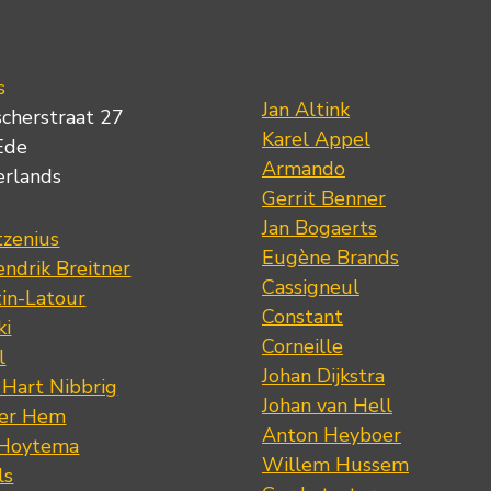
s
Jan Altink
scherstraat 27
Karel Appel
Ede
Armando
erlands
Gerrit Benner
Jan Bogaerts
tzenius
Eugène Brands
ndrik Breitner
Cassigneul
tin-Latour
Constant
ki
Corneille
l
Johan Dijkstra
 Hart Nibbrig
Johan van Hell
der Hem
Anton Heyboer
 Hoytema
Willem Hussem
ls