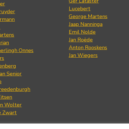
Ger Lataster
er
Lucebert
ruyder
George Martens
ermann
Jaap Nanninga
s
Emil Nolde
artens
Jan Roëde
rian
Anton Rooskens
erlingh Onnes
Jan Wiegers
rs
renberg
an Senior
p
Vreedenburgh
itsen
an Wolter
e Zwart