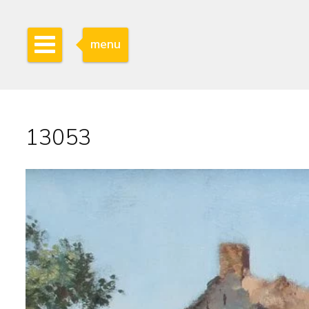
menu
13053