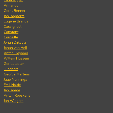
Karel Appel
Armando
Gerrit Benner
Jan Bogaerts
Eugène Brands
Cassigneul
Constant
Corneille
Johan Dijkstra
Johan van Hell
Anton Heyboer
Willem Hussem
Ger Lataster
Lucebert
George Martens
Jaap Nanninga
Emil Nolde
Jan Roëde
Anton Rooskens
Jan Wiegers