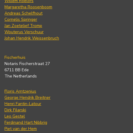
Willem Roelofs
Margaretha Roosenboom
Andreas Schelfhout
Cornelis Springer
Jan Zoetelief Tromp
Wouterus Verschuur
Johan Hendrik Weissenbruch
Fischerhuis
Notaris Fischerstraat 27
6711 BB Ede
The Netherlands
Floris Arntzenius
George Hendrik Breitner
Henri Fantin-Latour
Dirk Filarski
Leo Gestel
Ferdinand Hart Nibbrig
Piet van der Hem