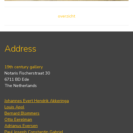
overzicht
Address
19th century gallery
Notaris Fischerstraat 30
6711 BD Ede
The Netherlands
Johannes Evert Hendrik Akkeringa
Louis Apol
Bernard Blommers
Otto Eerelman
Adrianus Eversen
Paul Joseph Constantin Gabriel