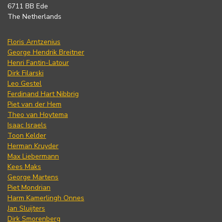
6711 BB Ede
The Netherlands
Floris Arntzenius
George Hendrik Breitner
Henri Fantin-Latour
Dirk Filarski
Leo Gestel
Ferdinand Hart Nibbrig
Piet van der Hem
Theo van Hoytema
Isaac Israels
Toon Kelder
Herman Kruyder
Max Liebermann
Kees Maks
George Martens
Piet Mondrian
Harm Kamerlingh Onnes
Jan Sluijters
Dirk Smorenberg