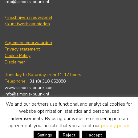
info@simonis-buunk.nl
inschrijven nieuwsbrief
kunstwerk aanbieden
Algemene voorwaarden
Privacy statement
Cookie Policy
Disclaimer
Tuesday to Saturday from 11-17 hours.
Telephone
+31 (0) 318 652888
www.simonis-buunk.com
info@simonis-buunk.nl
We and our partners use functional and analytical cookies for
subscribe to newsletter
website optimization, statistics and personalized
advertisements. By using our website or entering into an
agreement, you indicate that you accept our
privacy policy
.
Reject
I accept
Settings