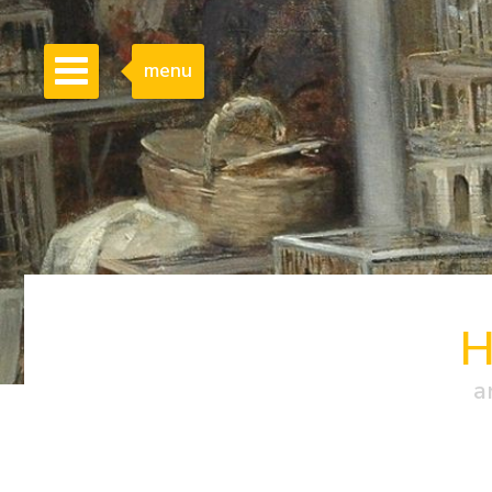
menu
H
a