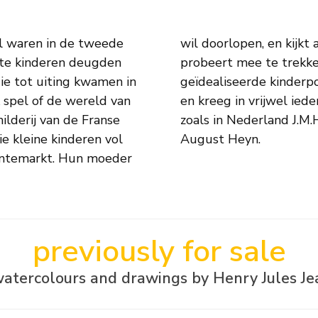
ol waren in de tweede
e haar onwillig kroost
ie tot uiting kwamen in
 en Sir Thomas Lawrence
k spel of de wereld van
jn vertegenwoordigers,
e kleine kinderen vol
August Heyn.
oentemarkt. Hun moeder
previously for sale
watercolours and drawings by Henry Jules J