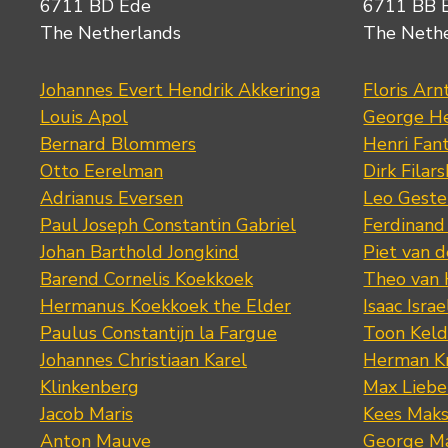
6711 BD Ede
6711 BB 
The Netherlands
The Neth
Johannes Evert Hendrik Akkeringa
Floris Arn
Louis Apol
George He
Bernard Blommers
Henri Fan
Otto Eerelman
Dirk Filars
Adrianus Eversen
Leo Geste
Paul Joseph Constantin Gabriel
Ferdinand
Johan Barthold Jongkind
Piet van 
Barend Cornelis Koekkoek
Theo van
Hermanus Koekkoek the Elder
Isaac Israe
Paulus Constantijn la Fargue
Toon Keld
Johannes Christiaan Karel
Herman K
Klinkenberg
Max Lieb
Jacob Maris
Kees Mak
Anton Mauve
George M