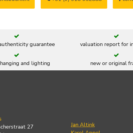
 authenticity guarantee
valuation report for 
 hanging and lighting
new or original f
s
Jan Altink
scherstraat 27
Karel Appel