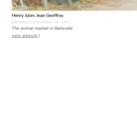
Henry Jules Jean Geoffroy
painting
• previously for sale
The animal market in Belleville
view artwork