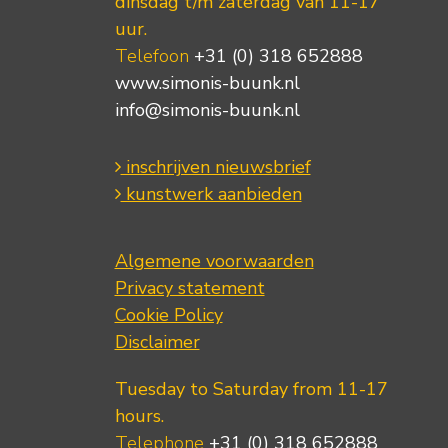
dinsdag t/m zaterdag van 11-17
uur.
Telefoon
+31 (0) 318 652888
www.simonis-buunk.nl
info@simonis-buunk.nl
inschrijven nieuwsbrief
kunstwerk aanbieden
Algemene voorwaarden
Privacy statement
Cookie Policy
Disclaimer
Tuesday to Saturday from 11-17
hours.
Telephone
+31 (0) 318 652888