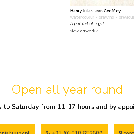
Henry Jules Jean Geoffroy
watercolour • drawing
• previous
A portrait of a girl
view artwork
Open all year round
 to Saturday from 11-17 hours and by app
nisbuunk.nl
+31 (0) 318 652888
cont