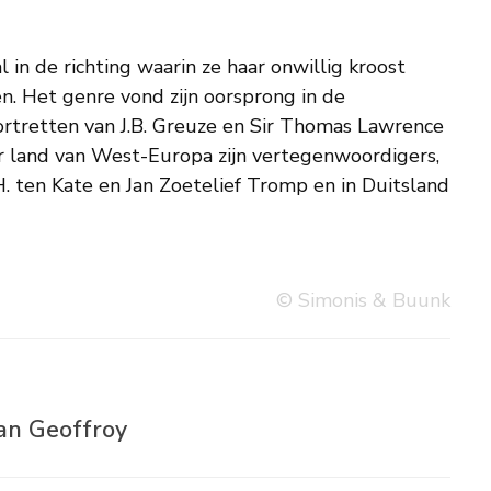
© Simonis & Buunk
ean Geoffroy