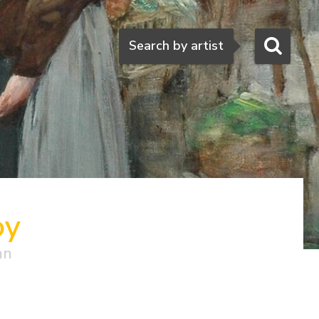
Search
Search by artist
oy
an