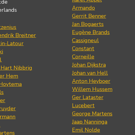
Ede
Armando
erlands
Gerrit Benner
Jan Bogaerts
tzenius
Eugène Brands
ndrik Breitner
Cassigneul
tin-Latour
Constant
ki
Corneille
l
Johan Dijkstra
 Hart Nibbrig
Johan van Hell
der Hem
Anton Heyboer
 Hoytema
Willem Hussem
ls
Ger Lataster
er
Lucebert
ruyder
George Martens
ermann
Jaap Nanninga
s
Emil Nolde
artens