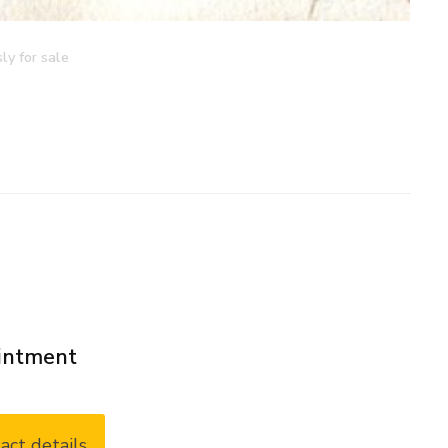
ly for sale
ointment
act details