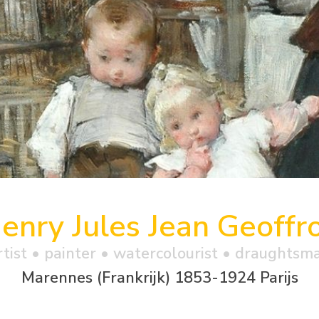
enry Jules Jean Geoffr
rtist • painter • watercolourist • draughtsm
Marennes (Frankrijk) 1853-1924 Parijs