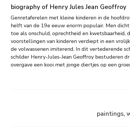
biography of Henry Jules Jean Geoffroy
Genretaferelen met kleine kinderen in de hoofdr
wil doorlopen, en kijkt al in de richting waarin z
helft van de 19e eeuw enorm populair. Men dichtte kinderen deugden
probeert mee te trekken. Het genre vond zijn oorsprong in de
toe als onschuld, oprechtheid en kwetsbaarheid, d
geïdealiseerde kinderportretten van J.B. Greuze
voorstellingen van kinderen verdiept in een vrolij
en kreeg in vrijwel ieder land van West-Europa zi
de volwassenen imiterend. In dit vertederende schilderij van de Franse
zoals in Nederland J.M.H. ten Kate en Jan Zoetelief Tromp en in Duitsland
schilder Henry-Jules-Jean Geoffroy bestuderen dri
overgave een kooi met jonge diertjes op een gr
paintings, 