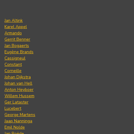
Jan Altink
Karel Appel
Armando
Gerrit Benner
Jan Bogaerts
Eugène Brands
Cassigneul
Constant
Corneille
Johan Dijkstra
Johan van Hell
Anton Heyboer
Willem Hussem
Ger Lataster
Lucebert
George Martens
Jaap Nanninga
Emil Nolde
Jan Roëde