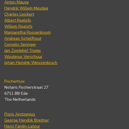
Anton Mauve
Hendrik Willem Mesdag
Charles Leickert
Albert Roelofs
Willem Roelofs
Margaretha Roosenboom
Andreas Schelfhout
Cornelis Springer
Jan Zoetelief Tromp
Wouterus Verschuur
Johan Hendrik Weissenbruch
Fischerhuis
Notaris Fischerstraat 27
6711 BB Ede
The Netherlands
Floris Arntzenius
George Hendrik Breitner
Henri Fantin-Latour