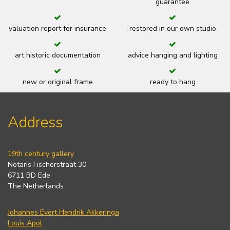
guarantee
valuation report for insurance
restored in our own studio
art historic documentation
advice hanging and lighting
new or original frame
ready to hang
Address
19th century gallery
Notaris Fischerstraat 30
6711 BD Ede
The Netherlands
Johannes Evert Hendrik Akkeringa
Louis Apol