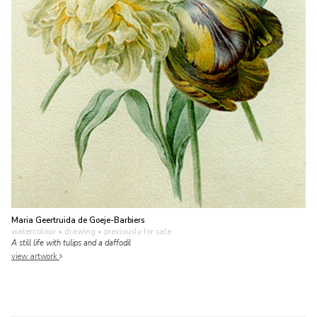
Maria Geertruida de Goeje-Barbiers
watercolour • drawing
• previously for sale
A still life with tulips and a daffodil
view artwork