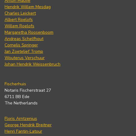
Anton Mauve
Hendrik Willem Mesdag
Charles Leickert
Albert Roelofs
Willem Roelofs
Margaretha Roosenboom
Andreas Schelfhout
Cornelis Springer
Jan Zoetelief Tromp
Wouterus Verschuur
Johan Hendrik Weissenbruch
Fischerhuis
Notaris Fischerstraat 27
6711 BB Ede
The Netherlands
Floris Arntzenius
George Hendrik Breitner
Henri Fantin-Latour