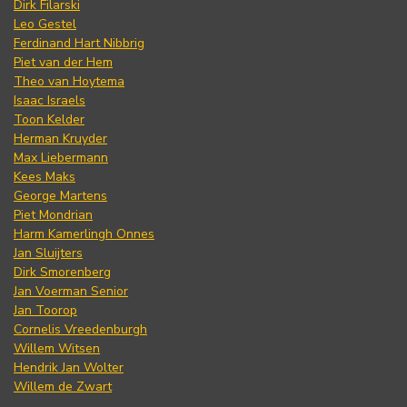
Dirk Filarski
Leo Gestel
Ferdinand Hart Nibbrig
Piet van der Hem
Theo van Hoytema
Isaac Israels
Toon Kelder
Herman Kruyder
Max Liebermann
Kees Maks
George Martens
Piet Mondrian
Harm Kamerlingh Onnes
Jan Sluijters
Dirk Smorenberg
Jan Voerman Senior
Jan Toorop
Cornelis Vreedenburgh
Willem Witsen
Hendrik Jan Wolter
Willem de Zwart