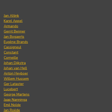
Jan Altink
Karel Appel
Armando
Gerrit Benner
Jan Bogaerts
Eugène Brands
Cassigneul
Constant
Corneille
Johan Dijkstra
Johan van Hell
Anton Heyboer
Willem Hussem
Ger Lataster
Lucebert
George Martens
Jaap Nanninga
Emil Nolde
Jan Roëde