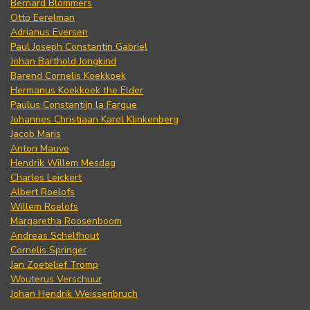
Bernard Blommers
Otto Eerelman
Adrianus Eversen
Paul Joseph Constantin Gabriel
Johan Barthold Jongkind
Barend Cornelis Koekkoek
Hermanus Koekkoek the Elder
Paulus Constantijn la Fargue
Johannes Christiaan Karel Klinkenberg
Jacob Maris
Anton Mauve
Hendrik Willem Mesdag
Charles Leickert
Albert Roelofs
Willem Roelofs
Margaretha Roosenboom
Andreas Schelfhout
Cornelis Springer
Jan Zoetelief Tromp
Wouterus Verschuur
Johan Hendrik Weissenbruch