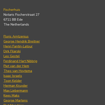
Fischerhuis
Notaris Fischerstraat 27
6711 BB Ede
The Netherlands
Floris Arntzenius
George Hendrik Breitner
Henri Fantin-Latour
Dirk Filarski
Leo Gestel
Ferdinand Hart Nibbrig
Piet van der Hem
Theo van Hoytema
Isaac Israels
Toon Kelder
Herman Kruyder
Max Liebermann
Kees Maks
George Martens