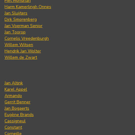
Piet Mondrian
Harm Kamerlingh Onnes
Jan Sluijters
Dirk Smorenberg
Jan Voerman Senior
Jan Toorop
Cornelis Vreedenburgh
Willem Witsen
Hendrik Jan Wolter
Willem de Zwart
Jan Altink
Karel Appel
Armando
Gerrit Benner
Jan Bogaerts
Eugène Brands
Cassigneul
Constant
Corneille