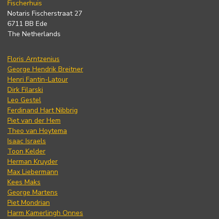
Fischerhuis
Notaris Fischerstraat 27
6711 BB Ede
The Netherlands
Floris Arntzenius
George Hendrik Breitner
Henri Fantin-Latour
Dirk Filarski
Leo Gestel
Ferdinand Hart Nibbrig
Piet van der Hem
Theo van Hoytema
Isaac Israels
Toon Kelder
Herman Kruyder
Max Liebermann
Kees Maks
George Martens
Piet Mondrian
Harm Kamerlingh Onnes