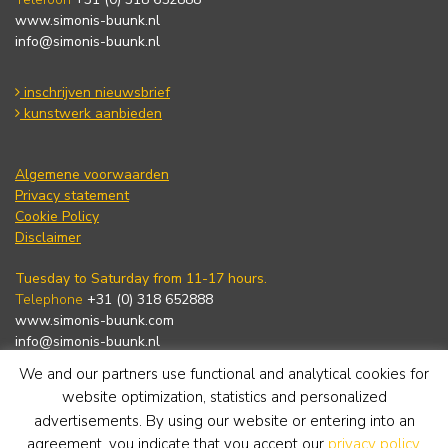
www.simonis-buunk.nl
info@simonis-buunk.nl
inschrijven nieuwsbrief
kunstwerk aanbieden
Algemene voorwaarden
Privacy statement
Cookie Policy
Disclaimer
Tuesday to Saturday from 11-17 hours.
Telephone
+31 (0) 318 652888
www.simonis-buunk.com
info@simonis-buunk.nl
We and our partners use functional and analytical cookies for
subscribe to newsletter
website optimization, statistics and personalized
advertisements. By using our website or entering into an
agreement, you indicate that you accept our
privacy policy
.