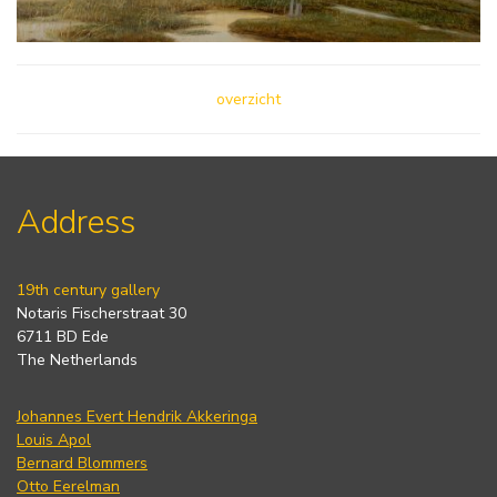
overzicht
Address
19th century gallery
Notaris Fischerstraat 30
6711 BD Ede
The Netherlands
Johannes Evert Hendrik Akkeringa
Louis Apol
Bernard Blommers
Otto Eerelman