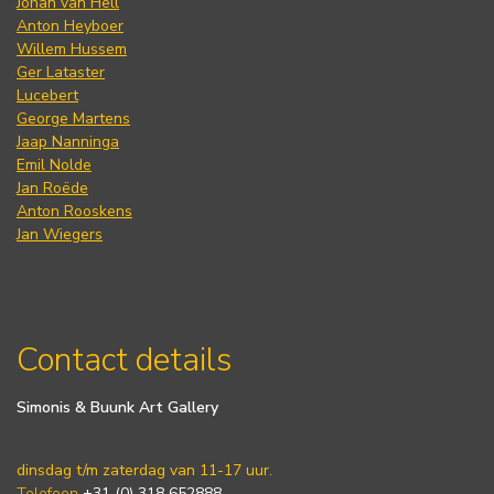
Johan van Hell
Anton Heyboer
Willem Hussem
Ger Lataster
Lucebert
George Martens
Jaap Nanninga
Emil Nolde
Jan Roëde
Anton Rooskens
Jan Wiegers
Contact details
Simonis & Buunk Art Gallery
dinsdag t/m zaterdag van 11-17 uur.
Telefoon
+31 (0) 318 652888