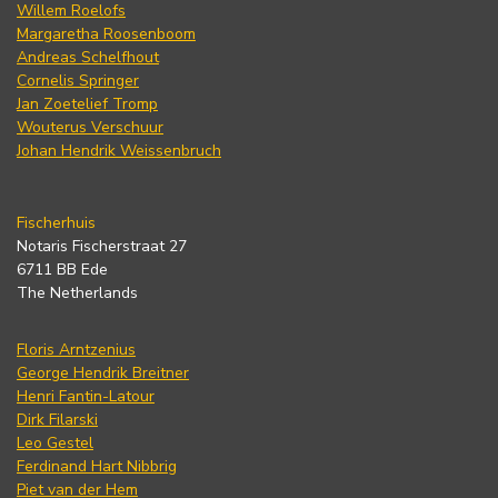
Willem Roelofs
Margaretha Roosenboom
Andreas Schelfhout
Cornelis Springer
Jan Zoetelief Tromp
Wouterus Verschuur
Johan Hendrik Weissenbruch
Fischerhuis
Notaris Fischerstraat 27
6711 BB Ede
The Netherlands
Floris Arntzenius
George Hendrik Breitner
Henri Fantin-Latour
Dirk Filarski
Leo Gestel
Ferdinand Hart Nibbrig
Piet van der Hem