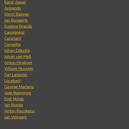
Karel Appel
Armando
Gerrit Benner
Jan Bogaerts
Eugène Brands
Cassigneul
Constant
Corneille
Johan Dijkstra
Johan van Hell
Anton Heyboer
Willem Hussem
Ger Lataster
Lucebert
George Martens
Jaap Nanninga
Emil Nolde
Jan Roëde
Anton Rooskens
Jan Wiegers