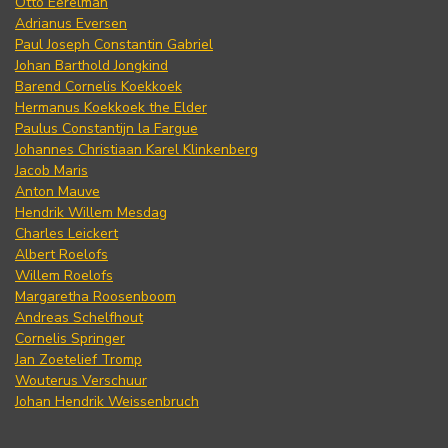
Otto Eerelman
Adrianus Eversen
Paul Joseph Constantin Gabriel
Johan Barthold Jongkind
Barend Cornelis Koekkoek
Hermanus Koekkoek the Elder
Paulus Constantijn la Fargue
Johannes Christiaan Karel Klinkenberg
Jacob Maris
Anton Mauve
Hendrik Willem Mesdag
Charles Leickert
Albert Roelofs
Willem Roelofs
Margaretha Roosenboom
Andreas Schelfhout
Cornelis Springer
Jan Zoetelief Tromp
Wouterus Verschuur
Johan Hendrik Weissenbruch