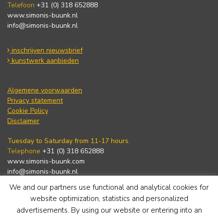
Telefoon
+31 (0) 318 652888
www.simonis-buunk.nl
info@simonis-buunk.nl
inschrijven nieuwsbrief
kunstwerk aanbieden
Algemene voorwaarden
Privacy statement
Cookie Policy
Disclaimer
Tuesday to Saturday from 11-17 hours.
Telephone
+31 (0) 318 652888
www.simonis-buunk.com
info@simonis-buunk.nl
We and our partners use functional and analytical cookies for
subscribe to newsletter
website optimization, statistics and personalized
advertisements. By using our website or entering into an