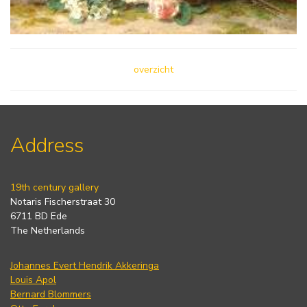
overzicht
Address
19th century gallery
Notaris Fischerstraat 30
6711 BD Ede
The Netherlands
Johannes Evert Hendrik Akkeringa
Louis Apol
Bernard Blommers