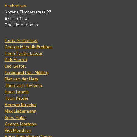
Fischerhuis
Notaris Fischerstraat 27
6711 BB Ede
The Netherlands
Floris Arntzenius
George Hendrik Breitner
Henri Fantin-Latour
Dirk Filarski
Leo Gestel
Ferdinand Hart Nibbrig
Piet van der Hem
Theo van Hoytema
Isaac Israels
Toon Kelder
Herman Kruyder
Max Liebermann
Kees Maks
George Martens
Piet Mondrian
Harm Kamerlingh Onnes