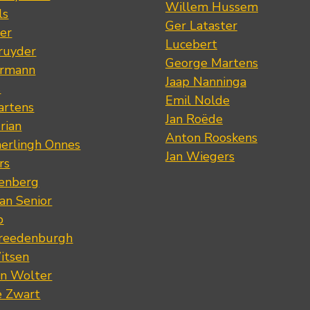
Willem Hussem
ls
Ger Lataster
er
Lucebert
ruyder
George Martens
ermann
Jaap Nanninga
s
Emil Nolde
artens
Jan Roëde
rian
Anton Rooskens
erlingh Onnes
Jan Wiegers
rs
renberg
an Senior
p
Vreedenburgh
itsen
an Wolter
e Zwart