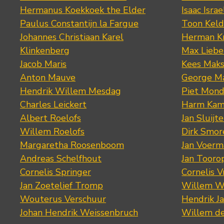
Hermanus Koekkoek the Elder
Isaac Israe
Paulus Constantijn la Fargue
Toon Keld
Johannes Christiaan Karel
Herman K
Klinkenberg
Max Lieb
Jacob Maris
Kees Mak
Anton Mauve
George M
Hendrik Willem Mesdag
Piet Mond
Charles Leickert
Harm Kam
Albert Roelofs
Jan Sluijte
Willem Roelofs
Dirk Smo
Margaretha Roosenboom
Jan Voerm
Andreas Schelfhout
Jan Tooro
Cornelis Springer
Cornelis 
Jan Zoetelief Tromp
Willem W
Wouterus Verschuur
Hendrik J
Johan Hendrik Weissenbruch
Willem d