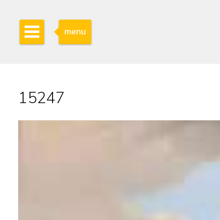
menu
15247