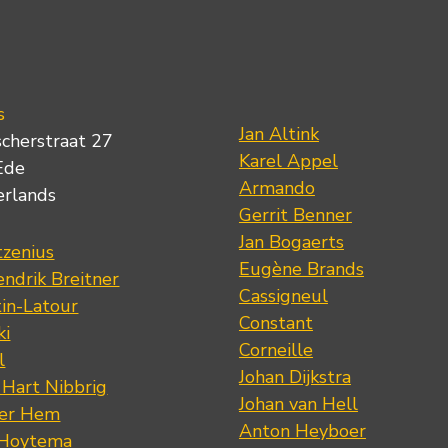
s
Jan Altink
scherstraat 27
Karel Appel
Ede
Armando
erlands
Gerrit Benner
Jan Bogaerts
tzenius
Eugène Brands
ndrik Breitner
Cassigneul
tin-Latour
Constant
ki
Corneille
l
Johan Dijkstra
 Hart Nibbrig
Johan van Hell
der Hem
Anton Heyboer
 Hoytema