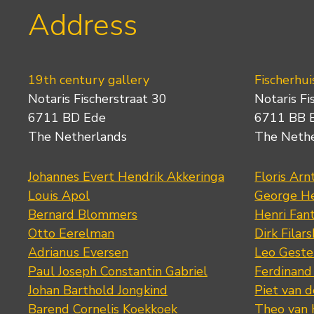
Address
19th century gallery
Fischerhui
Notaris Fischerstraat 30
Notaris Fi
6711 BD Ede
6711 BB 
The Netherlands
The Neth
Johannes Evert Hendrik Akkeringa
Floris Arn
Louis Apol
George He
Bernard Blommers
Henri Fan
Otto Eerelman
Dirk Filars
Adrianus Eversen
Leo Geste
Paul Joseph Constantin Gabriel
Ferdinand
Johan Barthold Jongkind
Piet van 
Barend Cornelis Koekkoek
Theo van