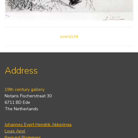
overzicht
Address
19th century gallery
Notaris Fischerstraat 30
6711 BD Ede
The Netherlands
Johannes Evert Hendrik Akkeringa
Louis Apol
Bernard Blommers