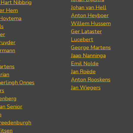
 Hart Nibbrig
Johan van Hell
der Hem
Anton Heyboer
 Hoytema
Willem Hussem
ls
Ger Lataster
er
Lucebert
ruyder
George Martens
ermann
Jaap Nanninga
s
Emil Nolde
artens
Jan Roëde
rian
Anton Rooskens
erlingh Onnes
Jan Wiegers
rs
renberg
an Senior
p
Vreedenburgh
itsen