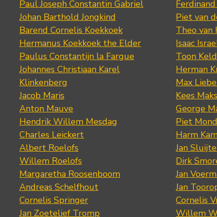
Paul Joseph Constantin Gabriel
Ferdinand
Johan Barthold Jongkind
Piet van 
Barend Cornelis Koekkoek
Theo van
Hermanus Koekkoek the Elder
Isaac Israe
Paulus Constantijn la Fargue
Toon Keld
Johannes Christiaan Karel
Herman K
Klinkenberg
Max Lieb
Jacob Maris
Kees Mak
Anton Mauve
George M
Hendrik Willem Mesdag
Piet Mond
Charles Leickert
Harm Kam
Albert Roelofs
Jan Sluijte
Willem Roelofs
Dirk Smo
Margaretha Roosenboom
Jan Voerm
Andreas Schelfhout
Jan Tooro
Cornelis Springer
Cornelis 
Jan Zoetelief Tromp
Willem W