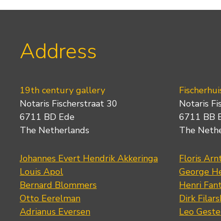
Address
19th century gallery
Fischerhui
Notaris Fischerstraat 30
Notaris Fi
6711 BD Ede
6711 BB 
The Netherlands
The Neth
Johannes Evert Hendrik Akkeringa
Floris Arn
Louis Apol
George He
Bernard Blommers
Henri Fan
Otto Eerelman
Dirk Filars
Adrianus Eversen
Leo Geste