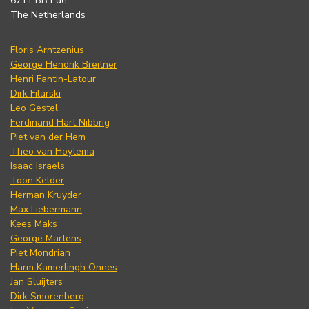
6711 BB Ede
The Netherlands
Floris Arntzenius
George Hendrik Breitner
Henri Fantin-Latour
Dirk Filarski
Leo Gestel
Ferdinand Hart Nibbrig
Piet van der Hem
Theo van Hoytema
Isaac Israels
Toon Kelder
Herman Kruyder
Max Liebermann
Kees Maks
George Martens
Piet Mondrian
Harm Kamerlingh Onnes
Jan Sluijters
Dirk Smorenberg