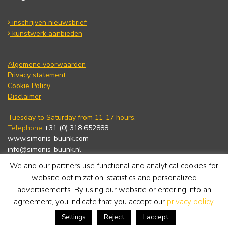
inschrijven nieuwsbrief
kunstwerk aanbieden
Algemene voorwaarden
Privacy statement
Cookie Policy
Disclaimer
Tuesday to Saturday from 11-17 hours.
Telephone
+31 (0) 318 652888
www.simonis-buunk.com
info@simonis-buunk.nl
We and our partners use functional and analytical cookies for
subscribe to newsletter
website optimization, statistics and personalized
advertisements. By using our website or entering into an
agreement, you indicate that you accept our
privacy policy
.
Reject
I accept
Settings