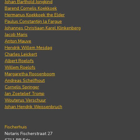
Johan Barthold Jongkind
Barend Cornelis Koekkoek
Hermanus Koekkoek the Elder
Paulus Constantijn la Fargue
Johannes Christiaan Karel Klinkenberg
Jacob Maris
Anton Mauve
Hendrik Willem Mesdag
Charles Leickert
Albert Roelofs
Willem Roelofs
Margaretha Roosenboom
Andreas Schelfhout
Cornelis Springer
Jan Zoetelief Tromp
Wouterus Verschuur
Johan Hendrik Weissenbruch
Fischerhuis
Notaris Fischerstraat 27