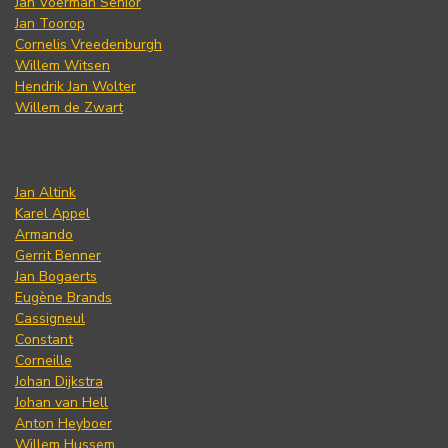
Jan Voerman Senior
Jan Toorop
Cornelis Vreedenburgh
Willem Witsen
Hendrik Jan Wolter
Willem de Zwart
Jan Altink
Karel Appel
Armando
Gerrit Benner
Jan Bogaerts
Eugène Brands
Cassigneul
Constant
Corneille
Johan Dijkstra
Johan van Hell
Anton Heyboer
Willem Hussem