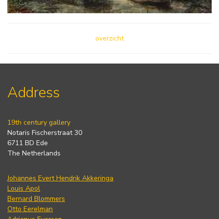
overzicht
Address
19th century gallery
Notaris Fischerstraat 30
6711 BD Ede
The Netherlands
Johannes Evert Hendrik Akkeringa
Louis Apol
Bernard Blommers
Otto Eerelman