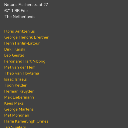
Notaris Fischerstraat 27
6711 BB Ede
The Netherlands
Floris Arntzenius
George Hendrik Breitner
Henri Fantin-Latour
Dirk Filarski
Leo Gestel
Ferdinand Hart Nibbrig
Piet van der Hem
Theo van Hoytema
Isaac Israels
Toon Kelder
Herman Kruyder
Max Liebermann
Kees Maks
George Martens
Piet Mondrian
Harm Kamerlingh Onnes
Jan Sluijters