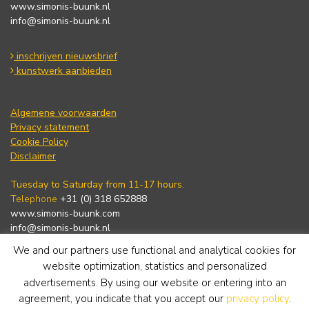
www.simonis-buunk.nl
info@simonis-buunk.nl
inschrijven nieuwsbrief
kunstwerk aanbieden
Algemene voorwaarden
Privacy statement
Cookie Policy
Disclaimer
Tuesday to Saturday from 11-17 hours.
Telephone
+31 (0) 318 652888
www.simonis-buunk.com
info@simonis-buunk.nl
We and our partners use functional and analytical cookies for
subscribe to newsletter
website optimization, statistics and personalized
advertisements. By using our website or entering into an
agreement, you indicate that you accept our
privacy policy
.