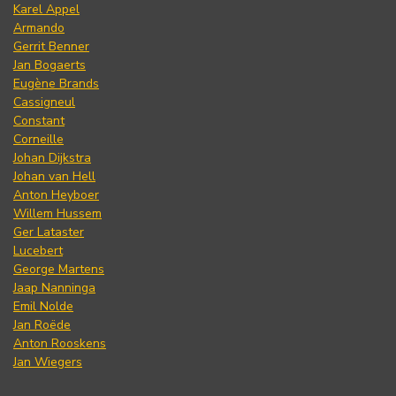
Karel Appel
Armando
Gerrit Benner
Jan Bogaerts
Eugène Brands
Cassigneul
Constant
Corneille
Johan Dijkstra
Johan van Hell
Anton Heyboer
Willem Hussem
Ger Lataster
Lucebert
George Martens
Jaap Nanninga
Emil Nolde
Jan Roëde
Anton Rooskens
Jan Wiegers