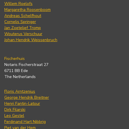
Willem Roelofs
Margaretha Roosenboom
Andreas Schelfhout
Cornelis Springer
Jan Zoetelief Tromp
Wouterus Verschuur
Johan Hendrik Weissenbruch
Fischerhuis
Notaris Fischerstraat 27
6711 BB Ede
The Netherlands
Floris Arntzenius
George Hendrik Breitner
Henri Fantin-Latour
Dirk Filarski
Leo Gestel
Ferdinand Hart Nibbrig
Piet van der Hem