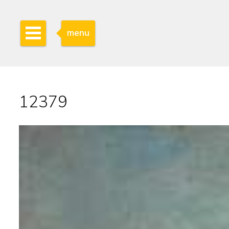
menu
12379