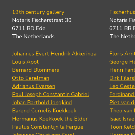
19th century gallery
Fischerhui
Notaris Fischerstraat 30
Notaris Fi
6711 BD Ede
6711 BB 
The Netherlands
The Neth
Johannes Evert Hendrik Akkeringa
Floris Arn
Louis Apol
George He
Bernard Blommers
Henri Fan
Otto Eerelman
Dirk Filars
Adrianus Eversen
Leo Geste
Paul Joseph Constantin Gabriel
Ferdinand
Johan Barthold Jongkind
Piet van 
Barend Cornelis Koekkoek
Theo van
Hermanus Koekkoek the Elder
Isaac Israe
Paulus Constantijn la Fargue
Toon Keld
Johannes Christiaan Karel
Herman K