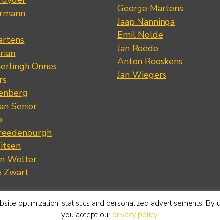
George Martens
ermann
Jaap Nanninga
s
Emil Nolde
artens
Jan Roëde
rian
Anton Rooskens
erlingh Onnes
Jan Wiegers
rs
renberg
an Senior
p
Vreedenburgh
itsen
an Wolter
e Zwart
site optimization, statistics and personalized advertisements. By 
you accept our
privacy policy
.