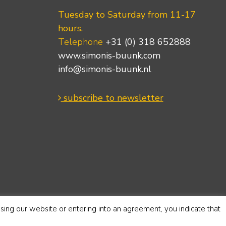
Tuesday to Saturday from 11-17
hours.
Telephone
+31 (0) 318 652888
www.simonis-buunk.com
info@simonis-buunk.nl
subscribe to newsletter
using our website or entering into an agreement, you indicate that