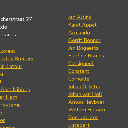
s
Jan Altink
scherstraat 27
Karel Appel
Ede
Armando
erlands
Gerrit Benner
Jan Bogaerts
tzenius
Eugène Brands
ndrik Breitner
Cassigneul
tin-Latour
Constant
ki
Corneille
l
Johan Dijkstra
 Hart Nibbrig
Johan van Hell
der Hem
Anton Heyboer
 Hoytema
Willem Hussem
ls
Ger Lataster
er
Lucebert
ruyder