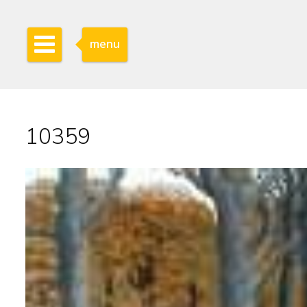
menu
10359