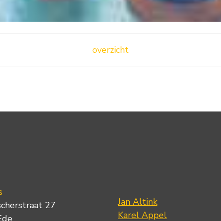
overzicht
s
Jan Altink
scherstraat 27
Karel Appel
Ede