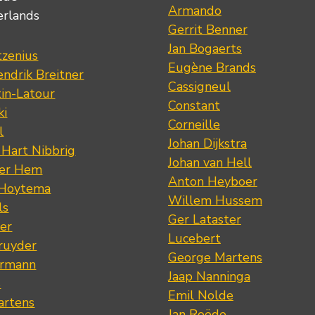
Armando
erlands
Gerrit Benner
Jan Bogaerts
tzenius
Eugène Brands
ndrik Breitner
Cassigneul
tin-Latour
Constant
ki
Corneille
l
Johan Dijkstra
 Hart Nibbrig
Johan van Hell
der Hem
Anton Heyboer
 Hoytema
Willem Hussem
ls
Ger Lataster
er
Lucebert
ruyder
George Martens
ermann
Jaap Nanninga
s
Emil Nolde
artens
Jan Roëde