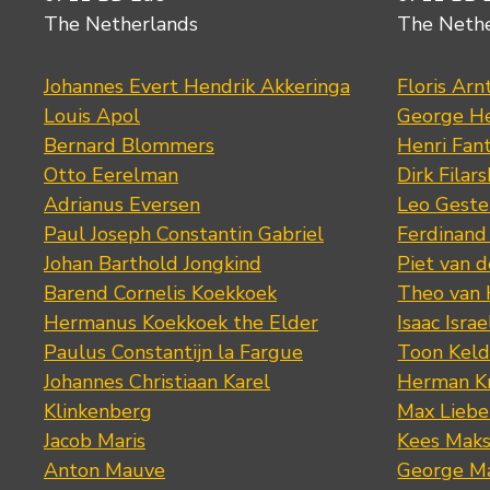
The Netherlands
The Neth
Johannes Evert Hendrik Akkeringa
Floris Arn
Louis Apol
George He
Bernard Blommers
Henri Fan
Otto Eerelman
Dirk Filars
Adrianus Eversen
Leo Geste
Paul Joseph Constantin Gabriel
Ferdinand
Johan Barthold Jongkind
Piet van 
Barend Cornelis Koekkoek
Theo van
Hermanus Koekkoek the Elder
Isaac Israe
Paulus Constantijn la Fargue
Toon Keld
Johannes Christiaan Karel
Herman K
Klinkenberg
Max Lieb
Jacob Maris
Kees Mak
Anton Mauve
George M