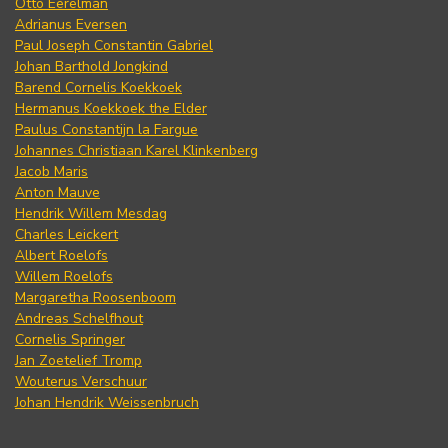
Otto Eerelman
Adrianus Eversen
Paul Joseph Constantin Gabriel
Johan Barthold Jongkind
Barend Cornelis Koekkoek
Hermanus Koekkoek the Elder
Paulus Constantijn la Fargue
Johannes Christiaan Karel Klinkenberg
Jacob Maris
Anton Mauve
Hendrik Willem Mesdag
Charles Leickert
Albert Roelofs
Willem Roelofs
Margaretha Roosenboom
Andreas Schelfhout
Cornelis Springer
Jan Zoetelief Tromp
Wouterus Verschuur
Johan Hendrik Weissenbruch