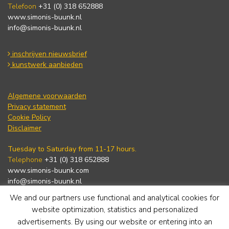
Telefoon
+31 (0) 318 652888
www.simonis-buunk.nl
info@simonis-buunk.nl
inschrijven nieuwsbrief
kunstwerk aanbieden
Algemene voorwaarden
Privacy statement
Cookie Policy
Disclaimer
Tuesday to Saturday from 11-17 hours.
Telephone
+31 (0) 318 652888
www.simonis-buunk.com
info@simonis-buunk.nl
We and our partners use functional and analytical cookies for
subscribe to newsletter
website optimization, statistics and personalized
advertisements. By using our website or entering into an