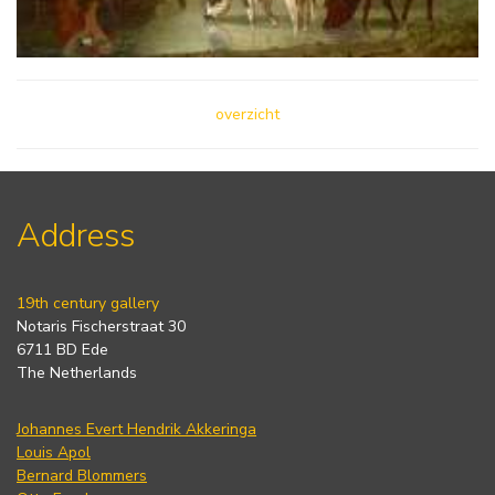
overzicht
Address
19th century gallery
Notaris Fischerstraat 30
6711 BD Ede
The Netherlands
Johannes Evert Hendrik Akkeringa
Louis Apol
Bernard Blommers