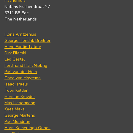
Fischerhuis
Notaris Fischerstraat 27
6711 BB Ede
The Netherlands
Floris Arntzenius
George Hendrik Breitner
Henri Fantin-Latour
Dirk Filarski
Leo Gestel
Ferdinand Hart Nibbrig
Piet van der Hem
Theo van Hoytema
Isaac Israels
Toon Kelder
Herman Kruyder
Max Liebermann
Kees Maks
George Martens
Piet Mondrian
Harm Kamerlingh Onnes