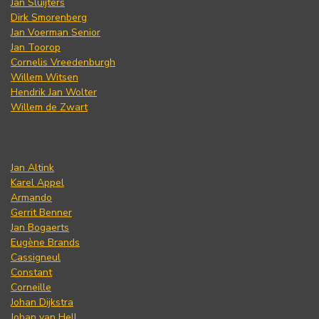
Jan Sluijters
Dirk Smorenberg
Jan Voerman Senior
Jan Toorop
Cornelis Vreedenburgh
Willem Witsen
Hendrik Jan Wolter
Willem de Zwart
Jan Altink
Karel Appel
Armando
Gerrit Benner
Jan Bogaerts
Eugène Brands
Cassigneul
Constant
Corneille
Johan Dijkstra
Johan van Hell