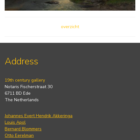
overzicht
Address
19th century gallery
Notaris Fischerstraat 30
6711 BD Ede
The Netherlands
Johannes Evert Hendrik Akkeringa
Louis Apol
Bernard Blommers
Otto Eerelman