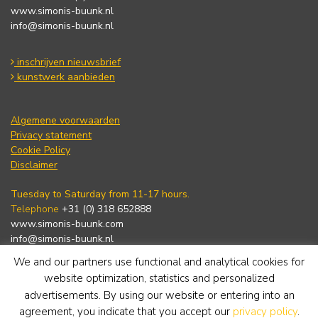
www.simonis-buunk.nl
info@simonis-buunk.nl
inschrijven nieuwsbrief
kunstwerk aanbieden
Algemene voorwaarden
Privacy statement
Cookie Policy
Disclaimer
Tuesday to Saturday from 11-17 hours.
Telephone
+31 (0) 318 652888
www.simonis-buunk.com
info@simonis-buunk.nl
We and our partners use functional and analytical cookies for
subscribe to newsletter
website optimization, statistics and personalized
advertisements. By using our website or entering into an
agreement, you indicate that you accept our
privacy policy
.