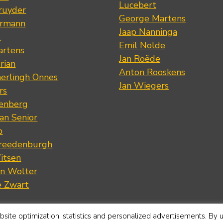
Lucebert
ruyder
George Martens
ermann
Jaap Nanninga
s
Emil Nolde
artens
Jan Roëde
rian
Anton Rooskens
erlingh Onnes
Jan Wiegers
rs
renberg
an Senior
p
Vreedenburgh
itsen
an Wolter
e Zwart
site optimization, statistics and personalized advertisements. By 