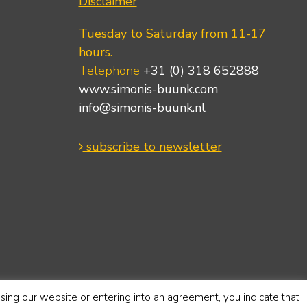
Disclaimer
Tuesday to Saturday from 11-17
hours.
Telephone
+31 (0) 318 652888
www.simonis-buunk.com
info@simonis-buunk.nl
subscribe to newsletter
using our website or entering into an agreement, you indicate that