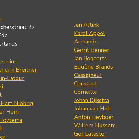
s
Jan Altink
scherstraat 27
Karel Appel
Ede
Armando
erlands
Gerrit Benner
Jan Bogaerts
tzenius
Eugène Brands
ndrik Breitner
Cassigneul
tin-Latour
Constant
ki
Corneille
l
Johan Dijkstra
 Hart Nibbrig
Johan van Hell
der Hem
Anton Heyboer
 Hoytema
Willem Hussem
ls
Ger Lataster
er