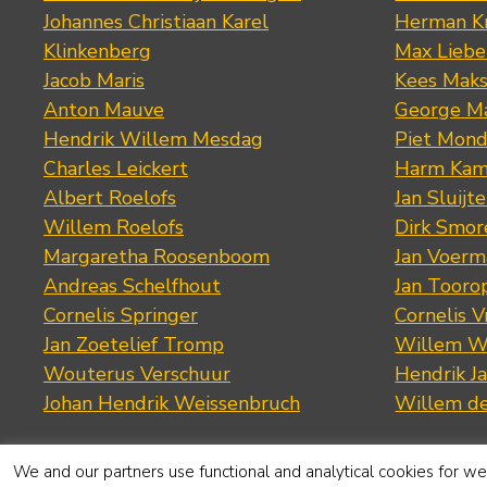
Johannes Christiaan Karel
Herman K
Klinkenberg
Max Lieb
Jacob Maris
Kees Mak
Anton Mauve
George M
Hendrik Willem Mesdag
Piet Mond
Charles Leickert
Harm Kam
Albert Roelofs
Jan Sluijte
Willem Roelofs
Dirk Smo
Margaretha Roosenboom
Jan Voerm
Andreas Schelfhout
Jan Tooro
Cornelis Springer
Cornelis 
Jan Zoetelief Tromp
Willem W
Wouterus Verschuur
Hendrik J
Johan Hendrik Weissenbruch
Willem d
We and our partners use functional and analytical cookies for web