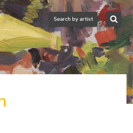
Search
Search by artist
n