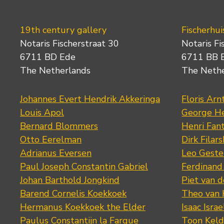
19th century gallery
Fischerhui
Notaris Fischerstraat 30
Notaris Fi
6711 BD Ede
6711 BB 
The Netherlands
The Neth
Johannes Evert Hendrik Akkeringa
Floris Arn
Louis Apol
George He
Bernard Blommers
Henri Fan
Otto Eerelman
Dirk Filars
Adrianus Eversen
Leo Geste
Paul Joseph Constantin Gabriel
Ferdinand
Johan Barthold Jongkind
Piet van 
Barend Cornelis Koekkoek
Theo van
Hermanus Koekkoek the Elder
Isaac Israe
Paulus Constantijn la Fargue
Toon Keld