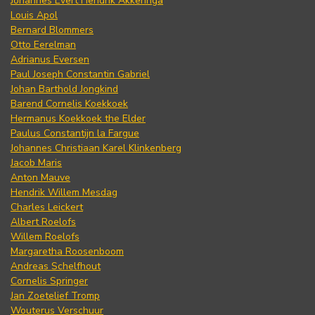
Johannes Evert Hendrik Akkeringa
Louis Apol
Bernard Blommers
Otto Eerelman
Adrianus Eversen
Paul Joseph Constantin Gabriel
Johan Barthold Jongkind
Barend Cornelis Koekkoek
Hermanus Koekkoek the Elder
Paulus Constantijn la Fargue
Johannes Christiaan Karel Klinkenberg
Jacob Maris
Anton Mauve
Hendrik Willem Mesdag
Charles Leickert
Albert Roelofs
Willem Roelofs
Margaretha Roosenboom
Andreas Schelfhout
Cornelis Springer
Jan Zoetelief Tromp
Wouterus Verschuur