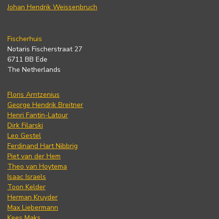
Johan Hendrik Weissenbruch
Fischerhuis
Notaris Fischerstraat 27
6711 BB Ede
The Netherlands
Floris Arntzenius
George Hendrik Breitner
Henri Fantin-Latour
Dirk Filarski
Leo Gestel
Ferdinand Hart Nibbrig
Piet van der Hem
Theo van Hoytema
Isaac Israels
Toon Kelder
Herman Kruyder
Max Liebermann
Kees Maks