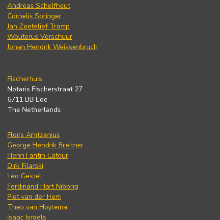
Andreas Schelfhout
Cornelis Springer
Jan Zoetelief Tromp
Wouterus Verschuur
Johan Hendrik Weissenbruch
Fischerhuis
Notaris Fischerstraat 27
6711 BB Ede
The Netherlands
Floris Arntzenius
George Hendrik Breitner
Henri Fantin-Latour
Dirk Filarski
Leo Gestel
Ferdinand Hart Nibbrig
Piet van der Hem
Theo van Hoytema
Isaac Israels