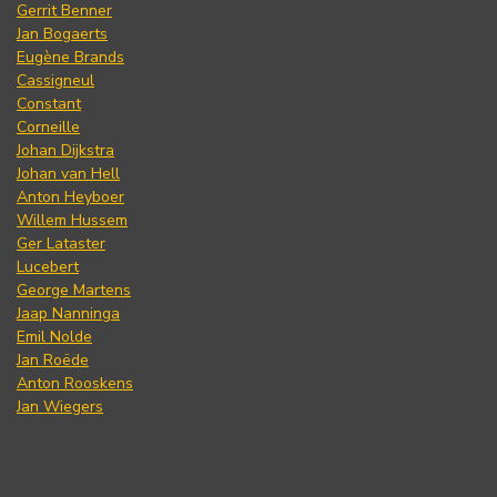
Gerrit Benner
Jan Bogaerts
Eugène Brands
Cassigneul
Constant
Corneille
Johan Dijkstra
Johan van Hell
Anton Heyboer
Willem Hussem
Ger Lataster
Lucebert
George Martens
Jaap Nanninga
Emil Nolde
Jan Roëde
Anton Rooskens
Jan Wiegers