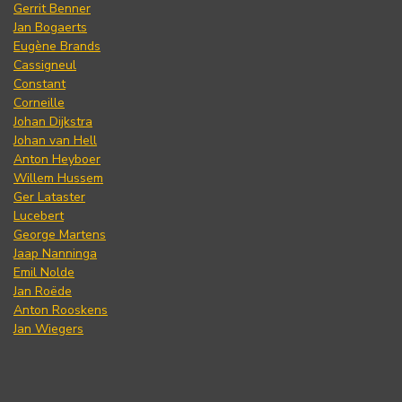
Gerrit Benner
Jan Bogaerts
Eugène Brands
Cassigneul
Constant
Corneille
Johan Dijkstra
Johan van Hell
Anton Heyboer
Willem Hussem
Ger Lataster
Lucebert
George Martens
Jaap Nanninga
Emil Nolde
Jan Roëde
Anton Rooskens
Jan Wiegers