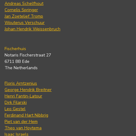
Andreas Schelfhout
Cornelis Springer
Jan Zoetelief Tromp
Wouterus Verschuur
Johan Hendrik Weissenbruch
Fischerhuis
Notaris Fischerstraat 27
6711 BB Ede
The Netherlands
Floris Arntzenius
George Hendrik Breitner
Henri Fantin-Latour
Dirk Filarski
Leo Gestel
Ferdinand Hart Nibbrig
Piet van der Hem
Theo van Hoytema
Isaac Israels