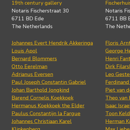
19th century gallery
Fischerhui
Notaris Fischerstraat 30
Notaris Fi
6711 BD Ede
6711 BB 
The Netherlands
The Neth
Johannes Evert Hendrik Akkeringa
Floris Arn
Louis Apol
George He
Bernard Blommers
Henri Fan
Otto Eerelman
Dirk Filars
Adrianus Eversen
Leo Geste
Paul Joseph Constantin Gabriel
Ferdinand
Johan Barthold Jongkind
Piet van 
Barend Cornelis Koekkoek
Theo van
Hermanus Koekkoek the Elder
Isaac Israe
Paulus Constantijn la Fargue
Toon Keld
Johannes Christiaan Karel
Herman K
Klinkenberg
Max Lieb