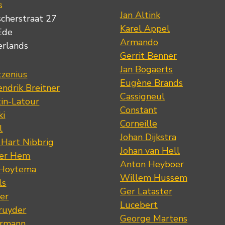
s
Jan Altink
scherstraat 27
Karel Appel
Ede
Armando
erlands
Gerrit Benner
Jan Bogaerts
tzenius
Eugène Brands
ndrik Breitner
Cassigneul
tin-Latour
Constant
ki
Corneille
l
Johan Dijkstra
 Hart Nibbrig
Johan van Hell
der Hem
Anton Heyboer
 Hoytema
Willem Hussem
ls
Ger Lataster
er
Lucebert
ruyder
George Martens
ermann