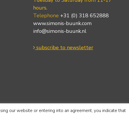
hours.
Telephone
+31 (0) 318 652888
www.simonis-buunk.com
info@simonis-buunk.nl
subscribe to newsletter
using our website or entering into an agreement, you indicate that