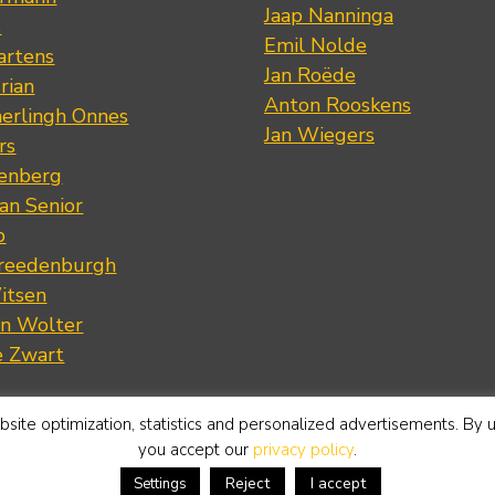
Jaap Nanninga
s
Emil Nolde
artens
Jan Roëde
rian
Anton Rooskens
erlingh Onnes
Jan Wiegers
rs
renberg
an Senior
p
Vreedenburgh
itsen
an Wolter
e Zwart
site optimization, statistics and personalized advertisements. By 
you accept our
privacy policy
.
Reject
I accept
Settings