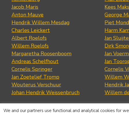
Jacob Maris
Kees Mak
Anton Mauve
George M
Hendrik Willem Mesdag
Piet Mond
Charles Leickert
Harm Kam
Albert Roelofs
Jan Sluijte
Willem Roelofs
Dirk Smo
Margaretha Roosenboom
Jan Voerm
Andreas Schelfhout
Jan Tooro
Cornelis Springer
Cornelis 
Jan Zoetelief Tromp
Willem W
Wouterus Verschuur
Hendrik J
Johan Hendrik Weissenbruch
Willem d
We and our partners use functional and analytical cookies for web