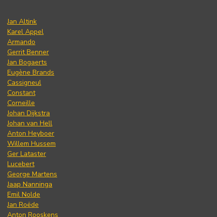
Jan Altink
Karel Appel
Armando
Gerrit Benner
Jan Bogaerts
Eugène Brands
Cassigneul
Constant
Corneille
Johan Dijkstra
Johan van Hell
Anton Heyboer
Willem Hussem
Ger Lataster
Lucebert
George Martens
Jaap Nanninga
Emil Nolde
Jan Roëde
Anton Rooskens