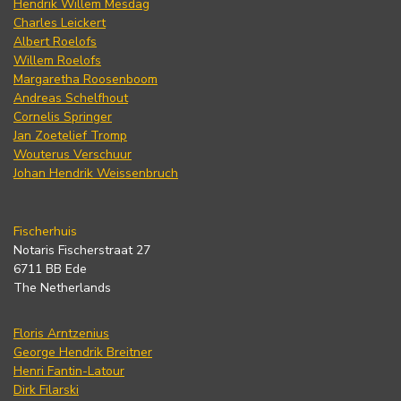
Hendrik Willem Mesdag
Charles Leickert
Albert Roelofs
Willem Roelofs
Margaretha Roosenboom
Andreas Schelfhout
Cornelis Springer
Jan Zoetelief Tromp
Wouterus Verschuur
Johan Hendrik Weissenbruch
Fischerhuis
Notaris Fischerstraat 27
6711 BB Ede
The Netherlands
Floris Arntzenius
George Hendrik Breitner
Henri Fantin-Latour
Dirk Filarski