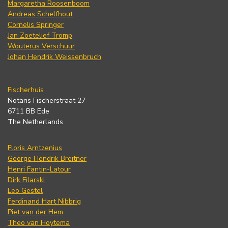
Margaretha Roosenboom
Andreas Schelfhout
Cornelis Springer
Jan Zoetelief Tromp
Wouterus Verschuur
Johan Hendrik Weissenbruch
Fischerhuis
Notaris Fischerstraat 27
6711 BB Ede
The Netherlands
Floris Arntzenius
George Hendrik Breitner
Henri Fantin-Latour
Dirk Filarski
Leo Gestel
Ferdinand Hart Nibbrig
Piet van der Hem
Theo van Hoytema