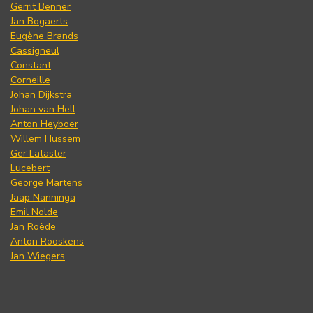
Gerrit Benner
Jan Bogaerts
Eugène Brands
Cassigneul
Constant
Corneille
Johan Dijkstra
Johan van Hell
Anton Heyboer
Willem Hussem
Ger Lataster
Lucebert
George Martens
Jaap Nanninga
Emil Nolde
Jan Roëde
Anton Rooskens
Jan Wiegers