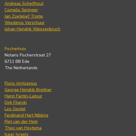
Andreas Schelfhout
Cornelis Springer
Jan Zoetelief Tromp
Wouterus Verschuur
Johan Hendrik Weissenbruch
Fischerhuis
Notaris Fischerstraat 27
6711 BB Ede
The Netherlands
Floris Arntzenius
George Hendrik Breitner
Henri Fantin-Latour
Dirk Filarski
Leo Gestel
Ferdinand Hart Nibbrig
Piet van der Hem
Theo van Hoytema
Isaac Israels