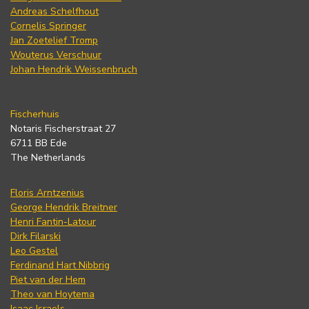
Andreas Schelfhout
Cornelis Springer
Jan Zoetelief Tromp
Wouterus Verschuur
Johan Hendrik Weissenbruch
Fischerhuis
Notaris Fischerstraat 27
6711 BB Ede
The Netherlands
Floris Arntzenius
George Hendrik Breitner
Henri Fantin-Latour
Dirk Filarski
Leo Gestel
Ferdinand Hart Nibbrig
Piet van der Hem
Theo van Hoytema
Isaac Israels