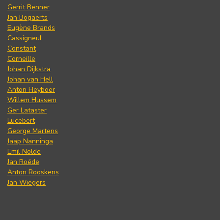
Gerrit Benner
Jan Bogaerts
Eugène Brands
Cassigneul
Constant
Corneille
Johan Dijkstra
Johan van Hell
Anton Heyboer
Willem Hussem
Ger Lataster
Lucebert
George Martens
Jaap Nanninga
Emil Nolde
Jan Roëde
Anton Rooskens
Jan Wiegers