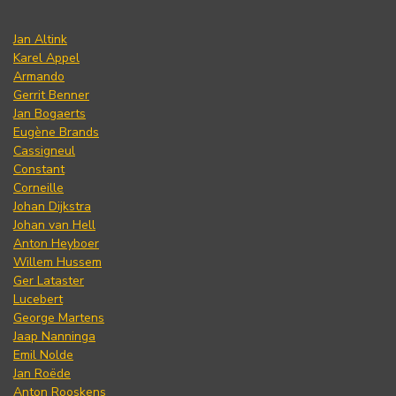
Jan Altink
Karel Appel
Armando
Gerrit Benner
Jan Bogaerts
Eugène Brands
Cassigneul
Constant
Corneille
Johan Dijkstra
Johan van Hell
Anton Heyboer
Willem Hussem
Ger Lataster
Lucebert
George Martens
Jaap Nanninga
Emil Nolde
Jan Roëde
Anton Rooskens