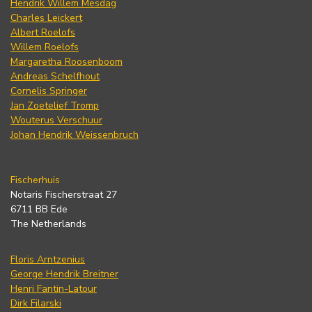
Hendrik Willem Mesdag
Charles Leickert
Albert Roelofs
Willem Roelofs
Margaretha Roosenboom
Andreas Schelfhout
Cornelis Springer
Jan Zoetelief Tromp
Wouterus Verschuur
Johan Hendrik Weissenbruch
Fischerhuis
Notaris Fischerstraat 27
6711 BB Ede
The Netherlands
Floris Arntzenius
George Hendrik Breitner
Henri Fantin-Latour
Dirk Filarski