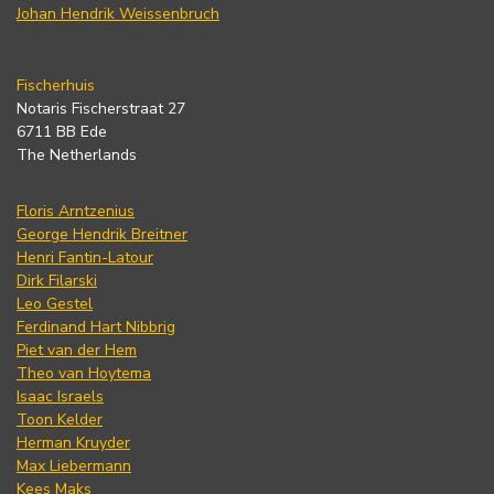
Johan Hendrik Weissenbruch
Fischerhuis
Notaris Fischerstraat 27
6711 BB Ede
The Netherlands
Floris Arntzenius
George Hendrik Breitner
Henri Fantin-Latour
Dirk Filarski
Leo Gestel
Ferdinand Hart Nibbrig
Piet van der Hem
Theo van Hoytema
Isaac Israels
Toon Kelder
Herman Kruyder
Max Liebermann
Kees Maks