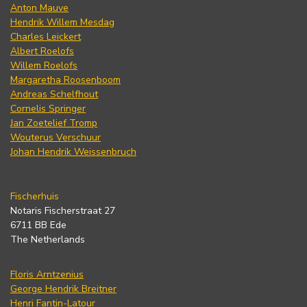
Anton Mauve
Hendrik Willem Mesdag
Charles Leickert
Albert Roelofs
Willem Roelofs
Margaretha Roosenboom
Andreas Schelfhout
Cornelis Springer
Jan Zoetelief Tromp
Wouterus Verschuur
Johan Hendrik Weissenbruch
Fischerhuis
Notaris Fischerstraat 27
6711 BB Ede
The Netherlands
Floris Arntzenius
George Hendrik Breitner
Henri Fantin-Latour