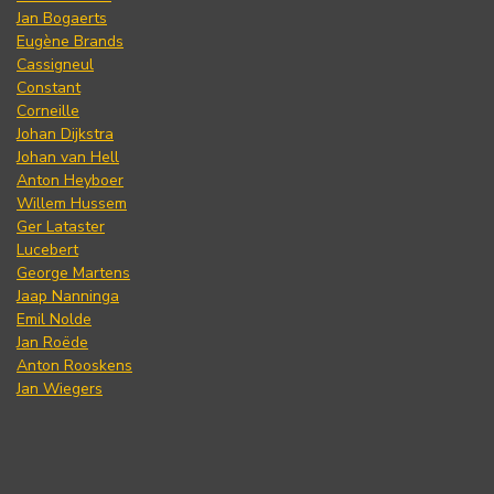
Jan Bogaerts
Eugène Brands
Cassigneul
Constant
Corneille
Johan Dijkstra
Johan van Hell
Anton Heyboer
Willem Hussem
Ger Lataster
Lucebert
George Martens
Jaap Nanninga
Emil Nolde
Jan Roëde
Anton Rooskens
Jan Wiegers