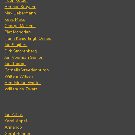
Toon Kelder
Herman Kruyder
Max Liebermann
Kees Maks
George Martens
Piet Mondrian
Harm Kamerlingh Onnes
Jan Sluijters
Dirk Smorenberg
Jan Voerman Senior
Jan Toorop
Cornelis Vreedenburgh
Willem Witsen
Hendrik Jan Wolter
Willem de Zwart
Jan Altink
Karel Appel
Armando
Gerrit Benner