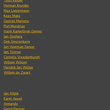
Toon Kelder
Herman Kruyder
Max Liebermann
Kees Maks
George Martens
Piet Mondrian
Harm Kamerlingh Onnes
Jan Sluijters
Dirk Smorenberg
Jan Voerman Senior
Jan Toorop
Cornelis Vreedenburgh
Willem Witsen
Hendrik Jan Wolter
Willem de Zwart
Jan Altink
Karel Appel
Armando
Gerrit Benner