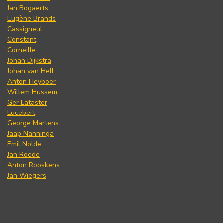
Jan Bogaerts
Eugène Brands
Cassigneul
Constant
Corneille
Johan Dijkstra
Johan van Hell
Anton Heyboer
Willem Hussem
Ger Lataster
Lucebert
George Martens
Jaap Nanninga
Emil Nolde
Jan Roëde
Anton Rooskens
Jan Wiegers