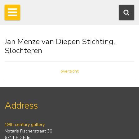
Jan Menze van Diepen Stichting,
Slochteren
overzicht
Address
19th century gallery
Notaris Fischerstraat 30
6711 BD Ede