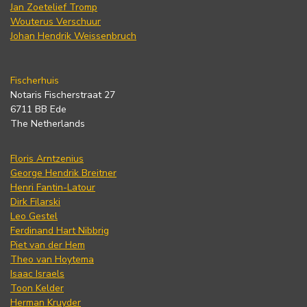
Jan Zoetelief Tromp
Wouterus Verschuur
Johan Hendrik Weissenbruch
Fischerhuis
Notaris Fischerstraat 27
6711 BB Ede
The Netherlands
Floris Arntzenius
George Hendrik Breitner
Henri Fantin-Latour
Dirk Filarski
Leo Gestel
Ferdinand Hart Nibbrig
Piet van der Hem
Theo van Hoytema
Isaac Israels
Toon Kelder
Herman Kruyder