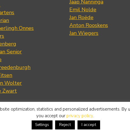
Jaap Nanninga
s
Emil Nolde
artens
Jan Roëde
rian
Anton Rooskens
erlingh Onnes
Jan Wiegers
rs
renberg
an Senior
p
Vreedenburgh
itsen
an Wolter
e Zwart
site optimization, statistics and personalized advertisements. By 
you accept our
privacy policy
.
Reject
I accept
Settings