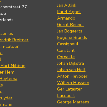
s
Jan Altink
scherstraat 27
Karel Appel
Ede
Armando
erlands
Gerrit Benner
Jan Bogaerts
tzenius
Eugène Brands
ndrik Breitner
Cassigneul
tin-Latour
Constant
ki
Corneille
l
Johan Dijkstra
 Hart Nibbrig
Johan van Hell
der Hem
Anton Heyboer
 Hoytema
Willem Hussem
ls
Ger Lataster
er
Lucebert
ruyder
George Martens
ermann