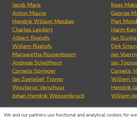
Jacob Maris
Kees Mak
Anton Mauve
George M
Hendrik Willem Mesdag
Piet Mond
Charles Leickert
Harm Kam
Albert Roelofs
Jan Sluijte
Willem Roelofs
Dirk Smo
Margaretha Roosenboom
Jan Voerm
Andreas Schelfhout
Jan Tooro
Cornelis Springer
Cornelis 
Jan Zoetelief Tromp
Willem W
Wouterus Verschuur
Hendrik J
Johan Hendrik Weissenbruch
Willem d
We and our partners use functional and analytical cookies for web