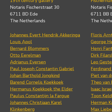
19th century gallery
Fischerhui
Notaris Fischerstraat 30
Notaris Fi
6711 BD Ede
6711 BB 
The Netherlands
The Neth
Johannes Evert Hendrik Akkeringa
Floris Arn
Louis Apol
George He
Bernard Blommers
Henri Fan
Otto Eerelman
Dirk Filars
Adrianus Eversen
Leo Geste
Paul Joseph Constantin Gabriel
Ferdinand
Johan Barthold Jongkind
Piet van 
Barend Cornelis Koekkoek
Theo van
Hermanus Koekkoek the Elder
Isaac Israe
Paulus Constantijn la Fargue
Toon Keld
Johannes Christiaan Karel
Herman K
Klinkenberg
Max Lieb