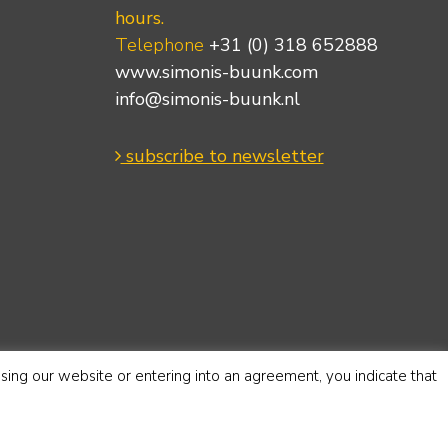
hours.
Telephone
+31 (0) 318 652888
www.simonis-buunk.com
info@simonis-buunk.nl
subscribe to newsletter
using our website or entering into an agreement, you indicate that