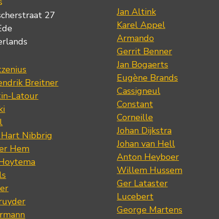
s
Jan Altink
scherstraat 27
Karel Appel
Ede
Armando
erlands
Gerrit Benner
Jan Bogaerts
tzenius
Eugène Brands
ndrik Breitner
Cassigneul
tin-Latour
Constant
ki
Corneille
l
Johan Dijkstra
 Hart Nibbrig
Johan van Hell
der Hem
Anton Heyboer
 Hoytema
Willem Hussem
ls
Ger Lataster
er
Lucebert
ruyder
George Martens
ermann