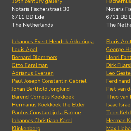
19th century gallery
Fischerhui
Notaris Fischerstraat 30
Notaris Fi
6711 BD Ede
6711 BB 
The Netherlands
The Neth
Johannes Evert Hendrik Akkeringa
Floris Arn
Louis Apol
George He
Bernard Blommers
Henri Fan
Otto Eerelman
Dirk Filars
Adrianus Eversen
Leo Geste
Paul Joseph Constantin Gabriel
Ferdinand
Johan Barthold Jongkind
Piet van 
Barend Cornelis Koekkoek
Theo van
Hermanus Koekkoek the Elder
Isaac Israe
Paulus Constantijn la Fargue
Toon Keld
Johannes Christiaan Karel
Herman K
Klinkenberg
Max Lieb