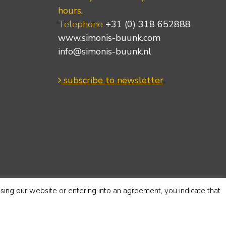
hours.
Telephone
+31 (0) 318 652888
www.simonis-buunk.com
info@simonis-buunk.nl
subscribe to newsletter
using our website or entering into an agreement, you indicate that