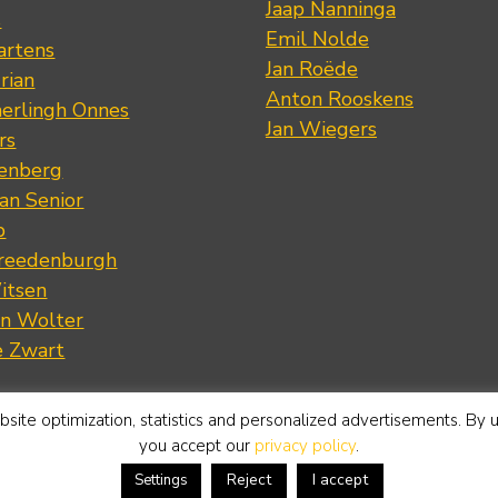
Jaap Nanninga
s
Emil Nolde
artens
Jan Roëde
rian
Anton Rooskens
erlingh Onnes
Jan Wiegers
rs
renberg
an Senior
p
Vreedenburgh
itsen
an Wolter
e Zwart
site optimization, statistics and personalized advertisements. By 
you accept our
privacy policy
.
Reject
I accept
Settings