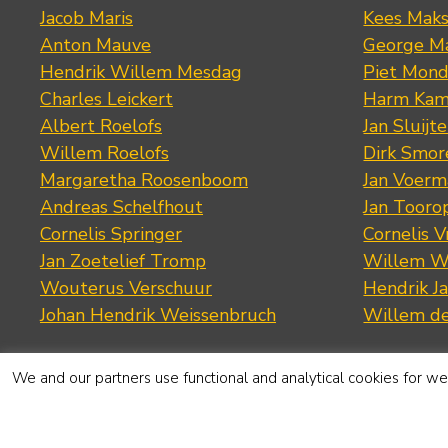
Jacob Maris
Kees Mak
Anton Mauve
George M
Hendrik Willem Mesdag
Piet Mond
Charles Leickert
Harm Kam
Albert Roelofs
Jan Sluijte
Willem Roelofs
Dirk Smo
Margaretha Roosenboom
Jan Voerm
Andreas Schelfhout
Jan Tooro
Cornelis Springer
Cornelis 
Jan Zoetelief Tromp
Willem W
Wouterus Verschuur
Hendrik J
Johan Hendrik Weissenbruch
Willem d
We and our partners use functional and analytical cookies for web