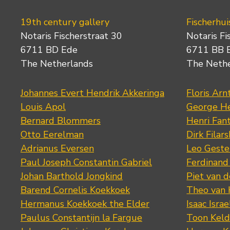
19th century gallery
Fischerhui
Notaris Fischerstraat 30
Notaris Fi
6711 BD Ede
6711 BB 
The Netherlands
The Neth
Johannes Evert Hendrik Akkeringa
Floris Arn
Louis Apol
George He
Bernard Blommers
Henri Fan
Otto Eerelman
Dirk Filars
Adrianus Eversen
Leo Geste
Paul Joseph Constantin Gabriel
Ferdinand
Johan Barthold Jongkind
Piet van 
Barend Cornelis Koekkoek
Theo van
Hermanus Koekkoek the Elder
Isaac Israe
Paulus Constantijn la Fargue
Toon Keld