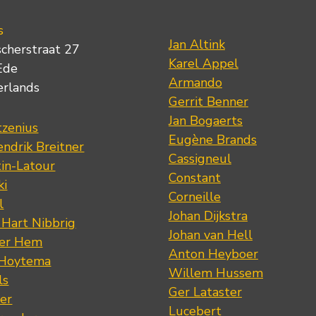
s
Jan Altink
scherstraat 27
Karel Appel
Ede
Armando
erlands
Gerrit Benner
Jan Bogaerts
tzenius
Eugène Brands
ndrik Breitner
Cassigneul
tin-Latour
Constant
ki
Corneille
l
Johan Dijkstra
 Hart Nibbrig
Johan van Hell
der Hem
Anton Heyboer
 Hoytema
Willem Hussem
ls
Ger Lataster
er
Lucebert