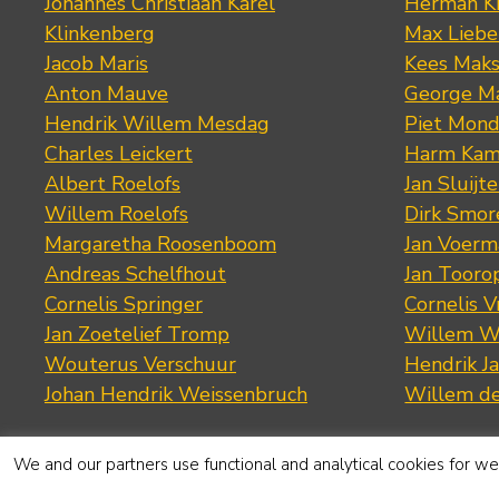
Johannes Christiaan Karel
Herman K
Klinkenberg
Max Lieb
Jacob Maris
Kees Mak
Anton Mauve
George M
Hendrik Willem Mesdag
Piet Mond
Charles Leickert
Harm Kam
Albert Roelofs
Jan Sluijte
Willem Roelofs
Dirk Smo
Margaretha Roosenboom
Jan Voerm
Andreas Schelfhout
Jan Tooro
Cornelis Springer
Cornelis 
Jan Zoetelief Tromp
Willem W
Wouterus Verschuur
Hendrik J
Johan Hendrik Weissenbruch
Willem d
We and our partners use functional and analytical cookies for web