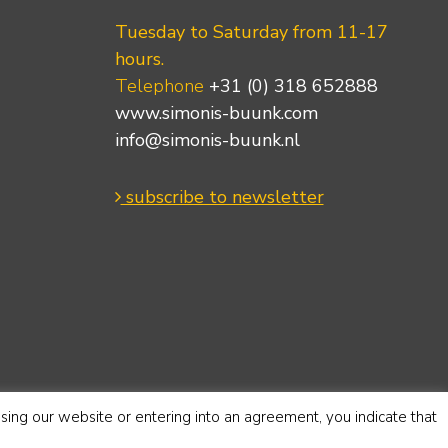
Tuesday to Saturday from 11-17
hours.
Telephone
+31 (0) 318 652888
www.simonis-buunk.com
info@simonis-buunk.nl
subscribe to newsletter
using our website or entering into an agreement, you indicate that