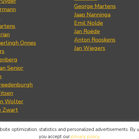
ruyder
George Martens
ermann
Jaap Nanninga
s
Emil Nolde
artens
Jan Roëde
rian
Anton Rooskens
erlingh Onnes
Jan Wiegers
rs
renberg
an Senior
p
Vreedenburgh
itsen
an Wolter
e Zwart
site optimization, statistics and personalized advertisements. By 
you accept our
privacy policy
.