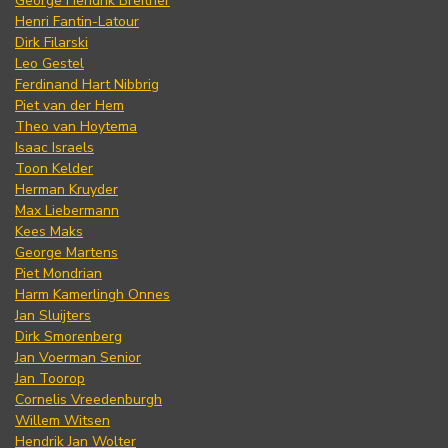
George Hendrik Breitner
Henri Fantin-Latour
Dirk Filarski
Leo Gestel
Ferdinand Hart Nibbrig
Piet van der Hem
Theo van Hoytema
Isaac Israels
Toon Kelder
Herman Kruyder
Max Liebermann
Kees Maks
George Martens
Piet Mondrian
Harm Kamerlingh Onnes
Jan Sluijters
Dirk Smorenberg
Jan Voerman Senior
Jan Toorop
Cornelis Vreedenburgh
Willem Witsen
Hendrik Jan Wolter