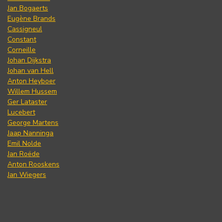
Jan Bogaerts
Eugène Brands
Cassigneul
Constant
Corneille
Johan Dijkstra
Johan van Hell
Anton Heyboer
Willem Hussem
Ger Lataster
Lucebert
George Martens
Jaap Nanninga
Emil Nolde
Jan Roëde
Anton Rooskens
Jan Wiegers