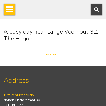
A busy day near Lange Voorhout 32,
The Hague
overzicht
Address
19th century gallery
Notaris Fischerstraat 30
6711 BD Ede