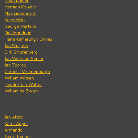
Toon Kelder
Herman Kruyder
Max Liebermann
Kees Maks
George Martens
Piet Mondrian
Harm Kamerlingh Onnes
Jan Sluijters
Dirk Smorenberg
Jan Voerman Senior
Jan Toorop
Cornelis Vreedenburgh
Willem Witsen
Hendrik Jan Wolter
Willem de Zwart
Jan Altink
Karel Appel
Armando
Gerrit Benner