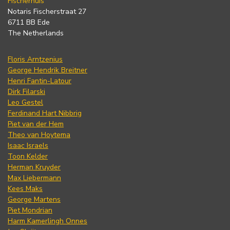
Fischerhuis
Notaris Fischerstraat 27
6711 BB Ede
The Netherlands
Floris Arntzenius
George Hendrik Breitner
Henri Fantin-Latour
Dirk Filarski
Leo Gestel
Ferdinand Hart Nibbrig
Piet van der Hem
Theo van Hoytema
Isaac Israels
Toon Kelder
Herman Kruyder
Max Liebermann
Kees Maks
George Martens
Piet Mondrian
Harm Kamerlingh Onnes