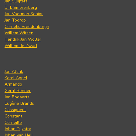
Jan Sluijters
Dirk Smorenberg
Jan Voerman Senior
Jan Toorop
Cornelis Vreedenburgh
Willem Witsen
Hendrik Jan Wolter
Willem de Zwart
Jan Altink
Karel Appel
Armando
Gerrit Benner
Jan Bogaerts
Eugène Brands
Cassigneul
Constant
Corneille
Johan Dijkstra
Johan van Hell