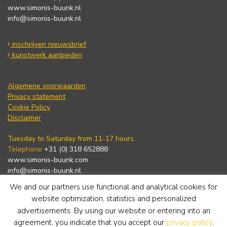
www.simonis-buunk.nl
info@simonis-buunk.nl
inschrijven nieuwsbrief
kunstwerk aanbieden
Algemene voorwaarden
Privacy statement
Cookie Policy
Disclaimer
Tuesday to Saturday from 11-17 hours.
Telephone
+31 (0) 318 652888
www.simonis-buunk.com
info@simonis-buunk.nl
We and our partners use functional and analytical cookies for
subscribe to newsletter
website optimization, statistics and personalized
advertisements. By using our website or entering into an
agreement, you indicate that you accept our
privacy policy
.