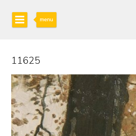
menu
11625