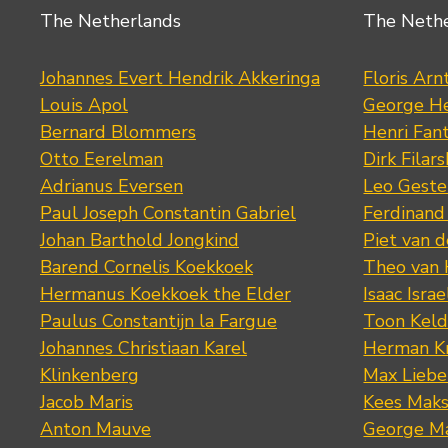
The Netherlands
The Neth
Johannes Evert Hendrik Akkeringa
Floris Arn
Louis Apol
George He
Bernard Blommers
Henri Fan
Otto Eerelman
Dirk Filars
Adrianus Eversen
Leo Geste
Paul Joseph Constantin Gabriel
Ferdinand
Johan Barthold Jongkind
Piet van 
Barend Cornelis Koekkoek
Theo van
Hermanus Koekkoek the Elder
Isaac Israe
Paulus Constantijn la Fargue
Toon Keld
Johannes Christiaan Karel
Herman K
Klinkenberg
Max Lieb
Jacob Maris
Kees Mak
Anton Mauve
George M