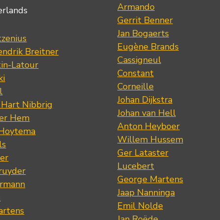
Armando
erlands
Gerrit Benner
Jan Bogaerts
tzenius
Eugène Brands
ndrik Breitner
Cassigneul
tin-Latour
Constant
ki
Corneille
l
Johan Dijkstra
 Hart Nibbrig
Johan van Hell
der Hem
Anton Heyboer
 Hoytema
Willem Hussem
ls
Ger Lataster
er
Lucebert
ruyder
George Martens
ermann
Jaap Nanninga
s
Emil Nolde
artens
Jan Roëde