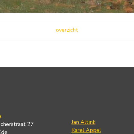
overzicht
s
Jan Altink
scherstraat 27
Karel Appel
Ede