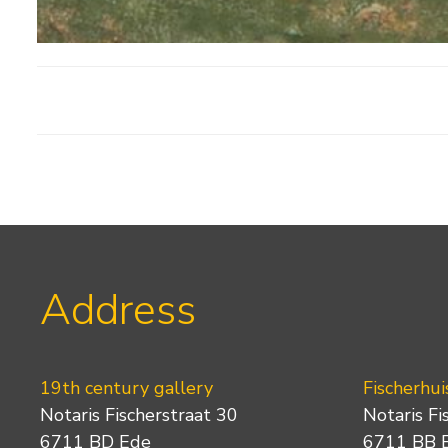
Address
19th century gallery
Fischerhui
Notaris Fischerstraat 30
Notaris Fi
6711 BD Ede
6711 BB 