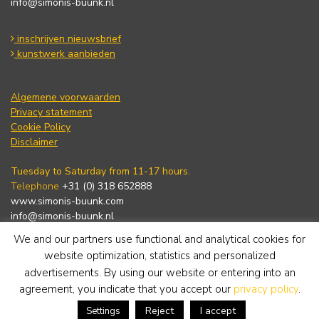
info@simonis-buunk.nl
inschrijven nieuwsbrief
kunstwerk aanbieden
Algemene voorwaarden
Privacy statement
Cookie Policy
Disclaimer
Tuesday to Saturday from 11-17 hours.
Telephone
+31 (0) 318 652888
www.simonis-buunk.com
info@simonis-buunk.nl
We and our partners use functional and analytical cookies for
subscribe to newsletter
website optimization, statistics and personalized
advertisements. By using our website or entering into an
agreement, you indicate that you accept our
privacy policy
.
Reject
I accept
Settings