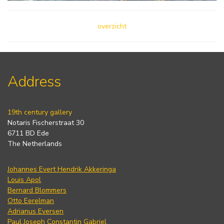
overzicht
Address
19th century gallery
Notaris Fischerstraat 30
6711 BD Ede
The Netherlands
Johannes Evert Hendrik Akkeringa
Louis Apol
Bernard Blommers
Otto Eerelman
Adrianus Eversen
Paul Joseph Constantin Gabriel