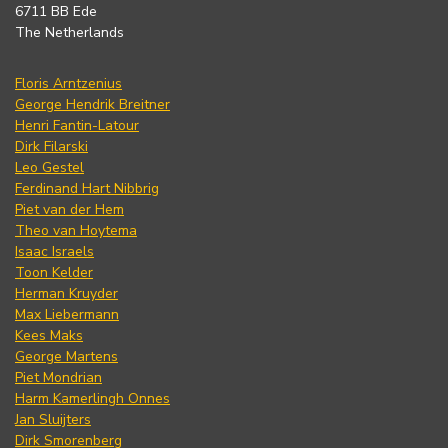
6711 BB Ede
The Netherlands
Floris Arntzenius
George Hendrik Breitner
Henri Fantin-Latour
Dirk Filarski
Leo Gestel
Ferdinand Hart Nibbrig
Piet van der Hem
Theo van Hoytema
Isaac Israels
Toon Kelder
Herman Kruyder
Max Liebermann
Kees Maks
George Martens
Piet Mondrian
Harm Kamerlingh Onnes
Jan Sluijters
Dirk Smorenberg