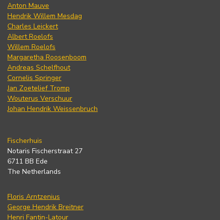
Anton Mauve
Hendrik Willem Mesdag
Charles Leickert
Albert Roelofs
Willem Roelofs
Margaretha Roosenboom
Andreas Schelfhout
Cornelis Springer
Jan Zoetelief Tromp
Wouterus Verschuur
Johan Hendrik Weissenbruch
Fischerhuis
Notaris Fischerstraat 27
6711 BB Ede
The Netherlands
Floris Arntzenius
George Hendrik Breitner
Henri Fantin-Latour