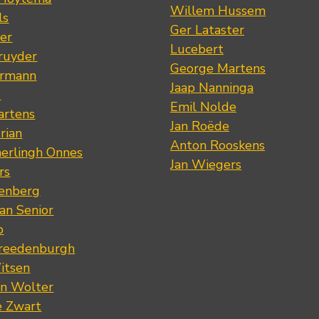
Willem Hussem
ls
Ger Lataster
er
Lucebert
ruyder
George Martens
ermann
Jaap Nanninga
s
Emil Nolde
artens
Jan Roëde
rian
Anton Rooskens
erlingh Onnes
Jan Wiegers
rs
renberg
an Senior
p
Vreedenburgh
itsen
an Wolter
e Zwart