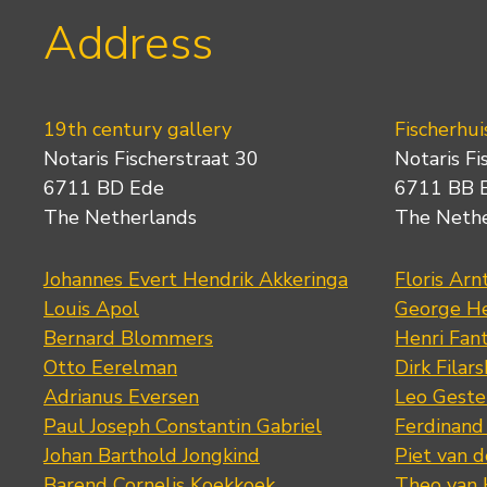
Address
19th century gallery
Fischerhui
Notaris Fischerstraat 30
Notaris Fi
6711 BD Ede
6711 BB 
The Netherlands
The Neth
Johannes Evert Hendrik Akkeringa
Floris Arn
Louis Apol
George He
Bernard Blommers
Henri Fan
Otto Eerelman
Dirk Filars
Adrianus Eversen
Leo Geste
Paul Joseph Constantin Gabriel
Ferdinand
Johan Barthold Jongkind
Piet van 
Barend Cornelis Koekkoek
Theo van