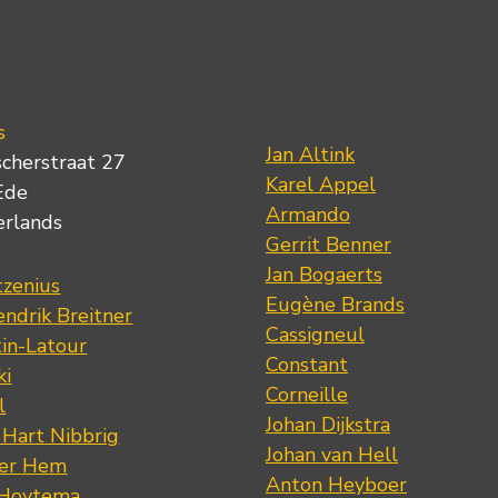
s
Jan Altink
scherstraat 27
Karel Appel
Ede
Armando
erlands
Gerrit Benner
Jan Bogaerts
tzenius
Eugène Brands
ndrik Breitner
Cassigneul
tin-Latour
Constant
ki
Corneille
l
Johan Dijkstra
 Hart Nibbrig
Johan van Hell
der Hem
Anton Heyboer
 Hoytema