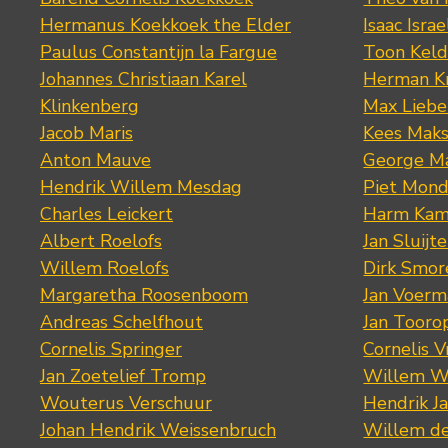
Hermanus Koekkoek the Elder
Isaac Israe
Paulus Constantijn la Fargue
Toon Keld
Johannes Christiaan Karel
Herman K
Klinkenberg
Max Lieb
Jacob Maris
Kees Mak
Anton Mauve
George M
Hendrik Willem Mesdag
Piet Mond
Charles Leickert
Harm Kam
Albert Roelofs
Jan Sluijte
Willem Roelofs
Dirk Smo
Margaretha Roosenboom
Jan Voerm
Andreas Schelfhout
Jan Tooro
Cornelis Springer
Cornelis 
Jan Zoetelief Tromp
Willem W
Wouterus Verschuur
Hendrik J
Johan Hendrik Weissenbruch
Willem d