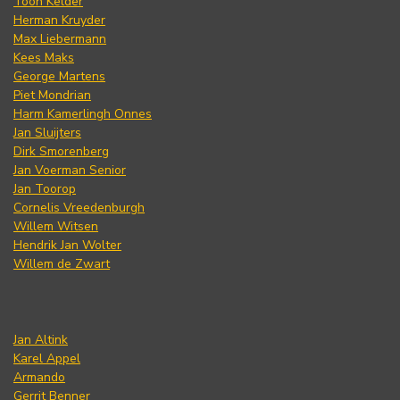
Toon Kelder
Herman Kruyder
Max Liebermann
Kees Maks
George Martens
Piet Mondrian
Harm Kamerlingh Onnes
Jan Sluijters
Dirk Smorenberg
Jan Voerman Senior
Jan Toorop
Cornelis Vreedenburgh
Willem Witsen
Hendrik Jan Wolter
Willem de Zwart
Jan Altink
Karel Appel
Armando
Gerrit Benner