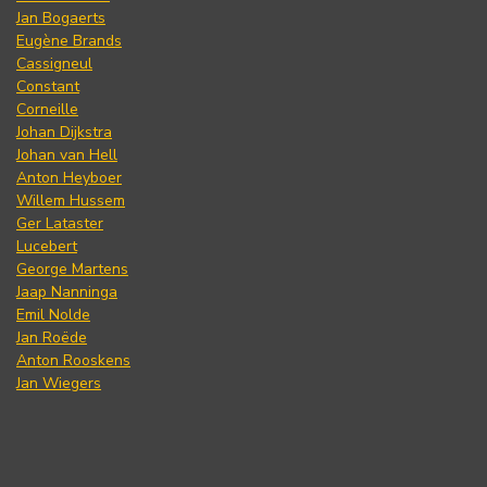
Jan Bogaerts
Eugène Brands
Cassigneul
Constant
Corneille
Johan Dijkstra
Johan van Hell
Anton Heyboer
Willem Hussem
Ger Lataster
Lucebert
George Martens
Jaap Nanninga
Emil Nolde
Jan Roëde
Anton Rooskens
Jan Wiegers